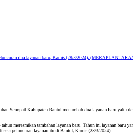
peluncuran dua layanan baru, Kamis (28/3/2024). (MERAPI-ANTARA/
 Senopati Kabupaten Bantul menambah dua layanan baru yaitu den
ahun meresmikan tambahan layanan baru. Tahun ini layanan baru yan
 sela peluncuran layanan itu di Bantul, Kamis (28/3/2024).