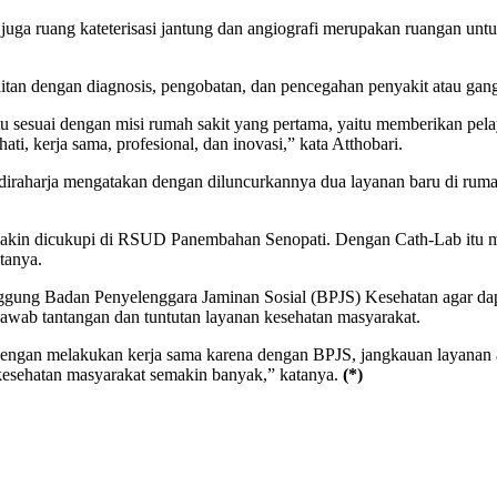
 juga ruang kateterisasi jantung dan angiografi merupakan ruangan un
tan dengan diagnosis, pengobatan, dan pencegahan penyakit atau gang
 itu sesuai dengan misi rumah sakit yang pertama, yaitu memberikan p
ati, kerja sama, profesional, dan inovasi,” kata Atthobari.
diraharja mengatakan dengan diluncurkannya dua layanan baru di rumah
akin dicukupi di RSUD Panembahan Senopati. Dengan Cath-Lab itu meto
tanya.
ggung Badan Penyelenggara Jaminan Sosial (BPJS) Kesehatan agar dapat
njawab tantangan dan tuntutan layanan kesehatan masyarakat.
gan melakukan kerja sama karena dengan BPJS, jangkauan layanan akan 
kesehatan masyarakat semakin banyak,” katanya.
(*)