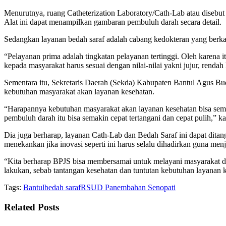
Menurutnya, ruang Catheterization Laboratory/Cath-Lab atau disebut
Alat ini dapat menampilkan gambaran pembuluh darah secara detail.
Sedangkan layanan bedah saraf adalah cabang kedokteran yang berkai
“Pelayanan prima adalah tingkatan pelayanan tertinggi. Oleh karena
kepada masyarakat harus sesuai dengan nilai-nilai yakni jujur, rendah h
Sementara itu, Sekretaris Daerah (Sekda) Kabupaten Bantul Agus Bu
kebutuhan masyarakat akan layanan kesehatan.
“Harapannya kebutuhan masyarakat akan layanan kesehatan bisa sem
pembuluh darah itu bisa semakin cepat tertangani dan cepat pulih,” ka
Dia juga berharap, layanan Cath-Lab dan Bedah Saraf ini dapat ditan
menekankan jika inovasi seperti ini harus selalu dihadirkan guna me
“Kita berharap BPJS bisa membersamai untuk melayani masyarakat den
lakukan, sebab tantangan kesehatan dan tuntutan kebutuhan layanan 
Tags:
Bantul
bedah saraf
RSUD Panembahan Senopati
Related
Posts