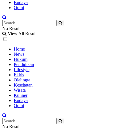
Budaya
Opini
No Result
View All Result
Home
News
Hukum
Pendidikan
Lifestyle
Ekbis
Olahraga
Kesehatan
Wisata
Kuliner
Budaya
Opini
No Result