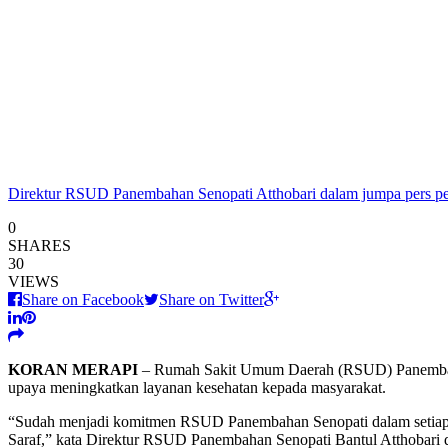
Direktur RSUD Panembahan Senopati Atthobari dalam jumpa pers 
0
SHARES
30
VIEWS
Share on Facebook
Share on Twitter
KORAN MERAPI
– Rumah Sakit Umum Daerah (RSUD) Panembahan
upaya meningkatkan layanan kesehatan kepada masyarakat.
“Sudah menjadi komitmen RSUD Panembahan Senopati dalam setiap t
Saraf,” kata Direktur RSUD Panembahan Senopati Bantul Atthobari di