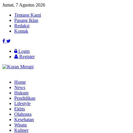
Jumat, 7 Agustus 2026
Tentang Kami
Pasang Iklan
Redaksi
Kontak
Login
Register
Home
News
Hukum
Pendidikan
Lifestyle
Ekbis
Olahraga
Kesehatan
Wisata
Kuliner