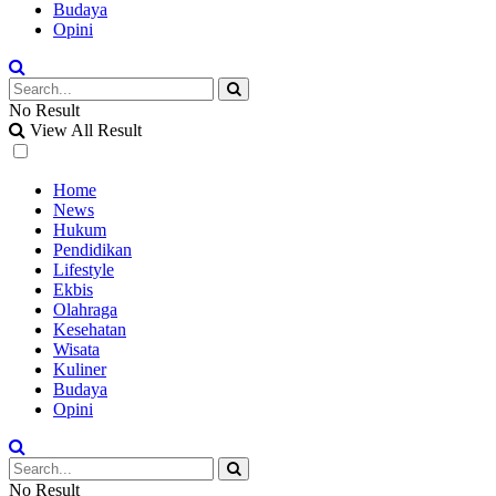
Budaya
Opini
No Result
View All Result
Home
News
Hukum
Pendidikan
Lifestyle
Ekbis
Olahraga
Kesehatan
Wisata
Kuliner
Budaya
Opini
No Result