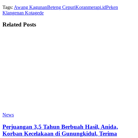
Tags:
Awang Kagunan
Beteng Cepuri
Koranmerapi.id
Peken
Klangenan Kotagede
Related
Posts
News
Perjuangan 3,5 Tahun Berbuah Hasil, Anida,
Korban Kecelakaan di Gunungkidul, Terima