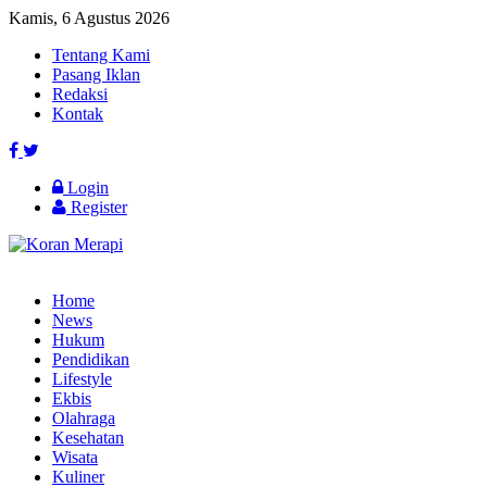
Kamis, 6 Agustus 2026
Tentang Kami
Pasang Iklan
Redaksi
Kontak
Login
Register
Home
News
Hukum
Pendidikan
Lifestyle
Ekbis
Olahraga
Kesehatan
Wisata
Kuliner