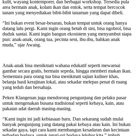
kulit, wayang kontemporer, dan berbagai workshop. Tersedia pula
area bermain anak, kolam ikan dan entok, serta tempat bercocok
tanam yang menyediakan bibit-bibit tanaman yang dapat dibeli.
“Ini bukan event besar-besaran, bukan tempat untuk orang hanya
datang lalu pergi. Kami ingin orang betah di sini, bisa ngobrol, bisa
duduk santai. Kami ingin bangun ekosistem yang menyambut siapa
pun: anak-anak, orang tua, pecinta seni, ibu-ibu, bahkan anak
muda,” ujar Awang.
Anak-anak bisa menikmati wahana edukatif seperti mewarnai
gambar secara gratis, bermain sepeda, hingga memberi makan ikan.
Sementara para orang tua bisa menikmati sajian kuliner khas,
belanja hasil kerajinan lokal, atau sekadar melepas penat di ruang
yang teduh dan bersahaja.
Peken Klangenan juga mendorong pengunjung dan pelaku pasar
untuk mengenakan busana tradisional seperti kebaya, kain, atau
pakaian adat daerah masing-masing.
“Kami ingin ini jadi kebiasaan baru. Dan sekarang sudah mulai
banyak pengunjung yang datang pakai kebaya atau kain. Ini bukan
sekadar gaya, tapi cara kami membangun kesadaran dan kecintaan
terhadap budaya, untuk nguri-uri budaya leluhur kita,” imbuh