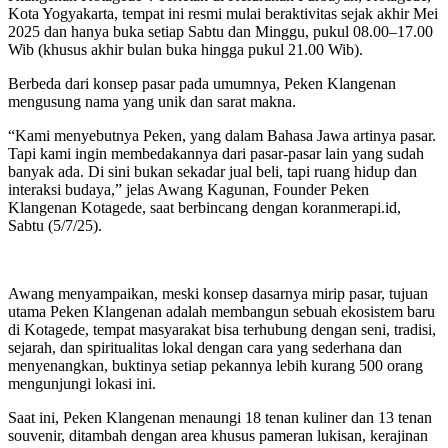
Kota Yogyakarta, tempat ini resmi mulai beraktivitas sejak akhir Mei
2025 dan hanya buka setiap Sabtu dan Minggu, pukul 08.00–17.00
Wib (khusus akhir bulan buka hingga pukul 21.00 Wib).
Berbeda dari konsep pasar pada umumnya, Peken Klangenan
mengusung nama yang unik dan sarat makna.
“Kami menyebutnya Peken, yang dalam Bahasa Jawa artinya pasar.
Tapi kami ingin membedakannya dari pasar-pasar lain yang sudah
banyak ada. Di sini bukan sekadar jual beli, tapi ruang hidup dan
interaksi budaya,” jelas Awang Kagunan, Founder Peken
Klangenan Kotagede, saat berbincang dengan koranmerapi.id,
Sabtu (5/7/25).
Awang menyampaikan, meski konsep dasarnya mirip pasar, tujuan
utama Peken Klangenan adalah membangun sebuah ekosistem baru
di Kotagede, tempat masyarakat bisa terhubung dengan seni, tradisi,
sejarah, dan spiritualitas lokal dengan cara yang sederhana dan
menyenangkan, buktinya setiap pekannya lebih kurang 500 orang
mengunjungi lokasi ini.
Saat ini, Peken Klangenan menaungi 18 tenan kuliner dan 13 tenan
souvenir, ditambah dengan area khusus pameran lukisan, kerajinan