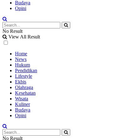
Budaya
Opini
No Result
View All Result
Home
News
Hukum
Pendidikan
Lifestyle
Ekbis
Olahraga
Kesehatan
Wisata
Kuliner
Budaya
Opini
No Result