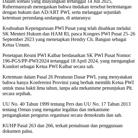
Dalam somasi yang dilayangkan tertanggal 14 Juli 2025,
Ruhermansyah menegaskan bahwa tindakan tersebut bertentangan
dengan hukum dan AD/ART PWI, serta melanggar sejumlah
ketentuan perundang-undangan, di antaranya:
Keabsahan Kepengurusan PWI Pusat yang telah disahkan melalui
SK Menteri Hukum dan HAM RI, pasca Kongres PWI Pusat 25–26
September 2023 yang menetapkan Hendry Ch. Bangun sebagai
Ketua Umum.
Penetapan Resmi PWI Kalbar berdasarkan SK PWI Pusat Nomor:
196-PGS/PP-PWI/2024 tertanggal 18 April 2024, yang mengangkat
Kundori sebagai Ketua PWI Kalbar secara sah.
Ketentuan dalam Pasal 26 Peraturan Dasar PWI, yang menyatakan
bahwa hanya Konferensi Provinsi yang berhak memilih Ketua PWI
untuk masa bakti lima tahun, tanpa ada mekanisme penunjukan Plt.
secara sepihak.
UU No. 40 Tahun 1999 tentang Pers dan UU No. 17 Tahun 2013
tentang Ormas yang mengatur legalitas dan mekanisme
pengangkatan pengurus organisasi secara demokratis dan sah.
KUHP Pasal 263 dan 266, terkait pemalsuan dan penggunaan
dokumen palsu.