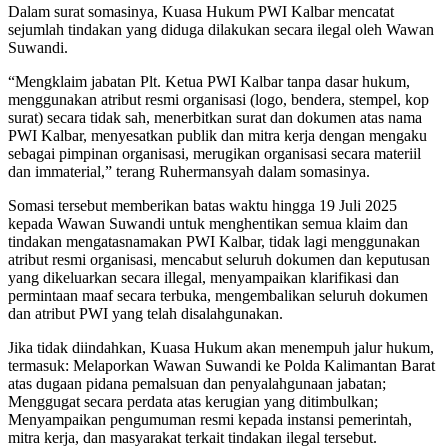
Dalam surat somasinya, Kuasa Hukum PWI Kalbar mencatat
sejumlah tindakan yang diduga dilakukan secara ilegal oleh Wawan
Suwandi.
“Mengklaim jabatan Plt. Ketua PWI Kalbar tanpa dasar hukum,
menggunakan atribut resmi organisasi (logo, bendera, stempel, kop
surat) secara tidak sah, menerbitkan surat dan dokumen atas nama
PWI Kalbar, menyesatkan publik dan mitra kerja dengan mengaku
sebagai pimpinan organisasi, merugikan organisasi secara materiil
dan immaterial,” terang Ruhermansyah dalam somasinya.
Somasi tersebut memberikan batas waktu hingga 19 Juli 2025
kepada Wawan Suwandi untuk menghentikan semua klaim dan
tindakan mengatasnamakan PWI Kalbar, tidak lagi menggunakan
atribut resmi organisasi, mencabut seluruh dokumen dan keputusan
yang dikeluarkan secara illegal, menyampaikan klarifikasi dan
permintaan maaf secara terbuka, mengembalikan seluruh dokumen
dan atribut PWI yang telah disalahgunakan.
Jika tidak diindahkan, Kuasa Hukum akan menempuh jalur hukum,
termasuk: Melaporkan Wawan Suwandi ke Polda Kalimantan Barat
atas dugaan pidana pemalsuan dan penyalahgunaan jabatan;
Menggugat secara perdata atas kerugian yang ditimbulkan;
Menyampaikan pengumuman resmi kepada instansi pemerintah,
mitra kerja, dan masyarakat terkait tindakan ilegal tersebut.