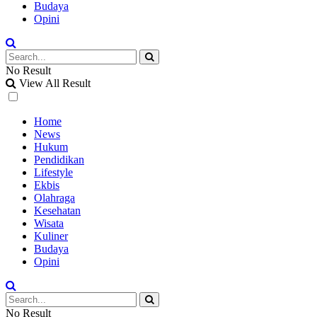
Budaya
Opini
No Result
View All Result
Home
News
Hukum
Pendidikan
Lifestyle
Ekbis
Olahraga
Kesehatan
Wisata
Kuliner
Budaya
Opini
No Result