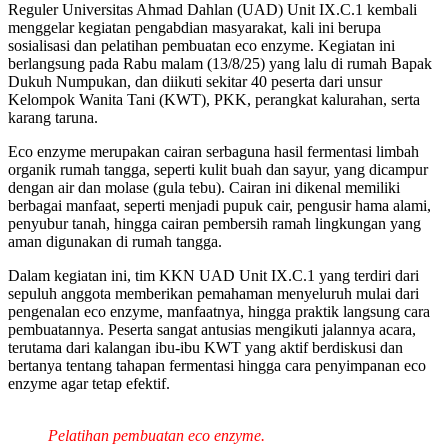
Reguler Universitas Ahmad Dahlan (UAD) Unit IX.C.1 kembali
menggelar kegiatan pengabdian masyarakat, kali ini berupa
sosialisasi dan pelatihan pembuatan eco enzyme. Kegiatan ini
berlangsung pada Rabu malam (13/8/25) yang lalu di rumah Bapak
Dukuh Numpukan, dan diikuti sekitar 40 peserta dari unsur
Kelompok Wanita Tani (KWT), PKK, perangkat kalurahan, serta
karang taruna.
Eco enzyme merupakan cairan serbaguna hasil fermentasi limbah
organik rumah tangga, seperti kulit buah dan sayur, yang dicampur
dengan air dan molase (gula tebu). Cairan ini dikenal memiliki
berbagai manfaat, seperti menjadi pupuk cair, pengusir hama alami,
penyubur tanah, hingga cairan pembersih ramah lingkungan yang
aman digunakan di rumah tangga.
Dalam kegiatan ini, tim KKN UAD Unit IX.C.1 yang terdiri dari
sepuluh anggota memberikan pemahaman menyeluruh mulai dari
pengenalan eco enzyme, manfaatnya, hingga praktik langsung cara
pembuatannya. Peserta sangat antusias mengikuti jalannya acara,
terutama dari kalangan ibu-ibu KWT yang aktif berdiskusi dan
bertanya tentang tahapan fermentasi hingga cara penyimpanan eco
enzyme agar tetap efektif.
Pelatihan pembuatan eco enzyme.