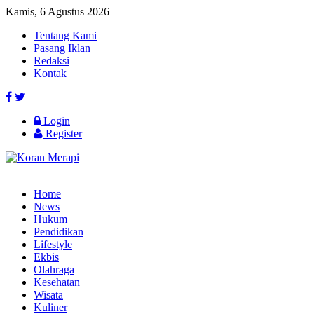
Kamis, 6 Agustus 2026
Tentang Kami
Pasang Iklan
Redaksi
Kontak
Login
Register
Home
News
Hukum
Pendidikan
Lifestyle
Ekbis
Olahraga
Kesehatan
Wisata
Kuliner