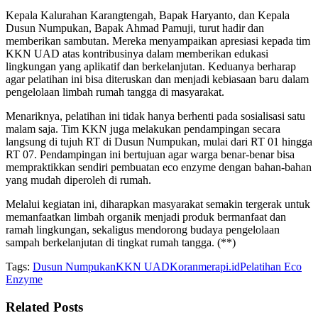
Kepala Kalurahan Karangtengah, Bapak Haryanto, dan Kepala
Dusun Numpukan, Bapak Ahmad Pamuji, turut hadir dan
memberikan sambutan. Mereka menyampaikan apresiasi kepada tim
KKN UAD atas kontribusinya dalam memberikan edukasi
lingkungan yang aplikatif dan berkelanjutan. Keduanya berharap
agar pelatihan ini bisa diteruskan dan menjadi kebiasaan baru dalam
pengelolaan limbah rumah tangga di masyarakat.
Menariknya, pelatihan ini tidak hanya berhenti pada sosialisasi satu
malam saja. Tim KKN juga melakukan pendampingan secara
langsung di tujuh RT di Dusun Numpukan, mulai dari RT 01 hingga
RT 07. Pendampingan ini bertujuan agar warga benar-benar bisa
mempraktikkan sendiri pembuatan eco enzyme dengan bahan-bahan
yang mudah diperoleh di rumah.
Melalui kegiatan ini, diharapkan masyarakat semakin tergerak untuk
memanfaatkan limbah organik menjadi produk bermanfaat dan
ramah lingkungan, sekaligus mendorong budaya pengelolaan
sampah berkelanjutan di tingkat rumah tangga. (**)
Tags:
Dusun Numpukan
KKN UAD
Koranmerapi.id
Pelatihan Eco
Enzyme
Related
Posts