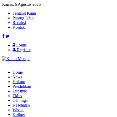
Kamis, 6 Agustus 2026
Tentang Kami
Pasang Iklan
Redaksi
Kontak
Login
Register
Home
News
Hukum
Pendidikan
Lifestyle
Ekbis
Olahraga
Kesehatan
Wisata
Kuliner