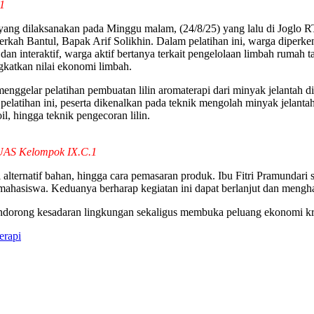
1
 yang dilaksanakan pada Minggu malam, (24/8/25) yang lalu di Joglo RT
h Bantul, Bapak Arif Solikhin. Dalam pelatihan ini, warga diperkena
n interaktif, warga aktif bertanya terkait pengelolaan limbah rumah
gkatkan nilai ekonomi limbah.
elar pelatihan pembuatan lilin aromaterapi dari minyak jelantah di r
elatihan ini, peserta dikenalkan pada teknik mengolah minyak jelantah
l, hingga teknik pengecoran lilin.
 UAS Kelompok IX.C.1
i alternatif bahan, hingga cara pemasaran produk. Ibu Fitri Pramunda
mahasiswa. Keduanya berharap kegiatan ini dapat berlanjut dan men
dorong kesadaran lingkungan sekaligus membuka peluang ekonomi krea
erapi