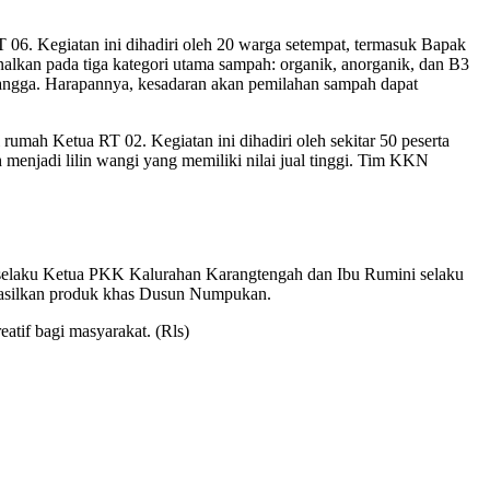
 06. Kegiatan ini dihadiri oleh 20 warga setempat, termasuk Bapak
lkan pada tiga kategori utama sampah: organik, anorganik, dan B3
 tangga. Harapannya, kesadaran akan pemilahan sampah dapat
umah Ketua RT 02. Kegiatan ini dihadiri oleh sekitar 50 peserta
 menjadi lilin wangi yang memiliki nilai jual tinggi. Tim KKN
ri selaku Ketua PKK Kalurahan Karangtengah dan Ibu Rumini selaku
ghasilkan produk khas Dusun Numpukan.
tif bagi masyarakat. (Rls)