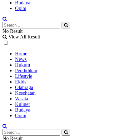
Budaya
Opini
No Result
View All Result
Home
News
Hukum
Pendidikan
Lifestyle
Ekbis
Olahraga
Kesehatan
Wisata
Kuliner
Budaya
Opini
No Result