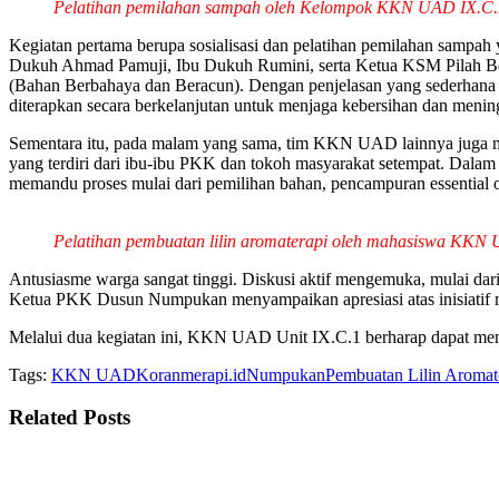
Pelatihan pemilahan sampah oleh Kelompok KKN UAD IX.C.
Kegiatan pertama berupa sosialisasi dan pelatihan pemilahan sampah
Dukuh Ahmad Pamuji, Ibu Dukuh Rumini, serta Ketua KSM Pilah Berka
(Bahan Berbahaya dan Beracun). Dengan penjelasan yang sederhana da
diterapkan secara berkelanjutan untuk menjaga kebersihan dan menin
Sementara itu, pada malam yang sama, tim KKN UAD lainnya juga mengg
yang terdiri dari ibu-ibu PKK dan tokoh masyarakat setempat. Dalam p
memandu proses mulai dari pemilihan bahan, pencampuran essential oi
Pelatihan pembuatan lilin aromaterapi oleh mahasiswa KKN
Antusiasme warga sangat tinggi. Diskusi aktif mengemuka, mulai dar
Ketua PKK Dusun Numpukan menyampaikan apresiasi atas inisiatif 
Melalui dua kegiatan ini, KKN UAD Unit IX.C.1 berharap dapat men
Tags:
KKN UAD
Koranmerapi.id
Numpukan
Pembuatan Lilin Aromat
Related
Posts