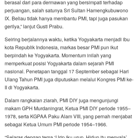
berasal dari para dermawan yang bersimpati terhadap
perjuangan, salah satunya Sri Sultan Hamengkubuwono
IX. Beliau tidak hanya membantu PMI, tapi juga pasukan
gerilya,” lanjut Gusti Prabu.
Seiring berjalannya waktu, ketika Yogyakarta menjadi ibu
kota Republik Indonesia, markas besar PMI pun ikut
berpindah ke Yogyakarta. Momentum inilah yang
memperkuat posisi Yogyakarta dalam sejarah PMI
nasional. Penetapan tanggal 17 September sebagai Hari
Ulang Tahun PMI juga diputuskan melalui Kongres PMI ke-
II di Yogyakarta.
Dalam rangkaian ziarah, PMI DIY juga mengunjungi
makam GPH Murdaningrat, Ketua PMI DIY periode 1955–
1978, serta KGPAA Paku Alam VIII, yang pernah menjabat
sebagai Ketua Umum PMI periode 1954–1966.
“Selaras dengan tema ‘Urip iku urup, Hidup itu menyala’,