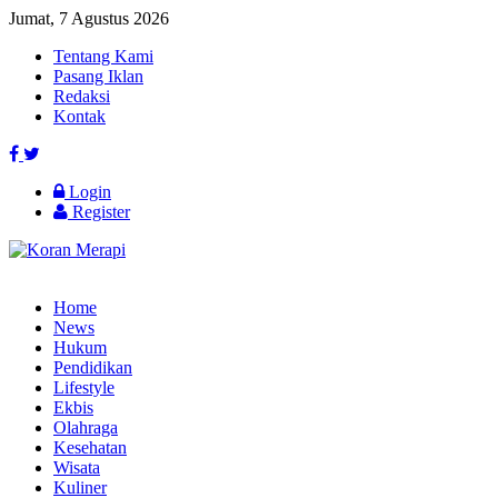
Jumat, 7 Agustus 2026
Tentang Kami
Pasang Iklan
Redaksi
Kontak
Login
Register
Home
News
Hukum
Pendidikan
Lifestyle
Ekbis
Olahraga
Kesehatan
Wisata
Kuliner