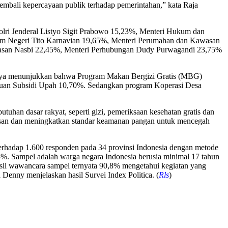
embali kepercayaan publik terhadap pemerintahan,” kata Raja
apolri Jenderal Listyo Sigit Prabowo 15,23%, Menteri Hukum dan
lam Negeri Tito Karnavian 19,65%, Menteri Perumahan dan Kawasan
 Hasan Nasbi 22,45%, Menteri Perhubungan Dudy Purwagandi 23,75%
asilnya menunjukkan bahwa Program Makan Bergizi Gratis (MBG)
antuan Subsidi Upah 10,70%. Sedangkan program Koperasi Desa
han dasar rakyat, seperti gizi, pemeriksaan kesehatan gratis dan
wasan dan meningkatkan standar keamanan pangan untuk mencegah
terhadap 1.600 responden pada 34 provinsi Indonesia dengan metode
%. Sampel adalah warga negara Indonesia berusia minimal 17 tahun
asil wawancara sampel ternyata 90,8% mengetahui kegiatan yang
enny menjelaskan hasil Survei Index Politica. (
Rls
)