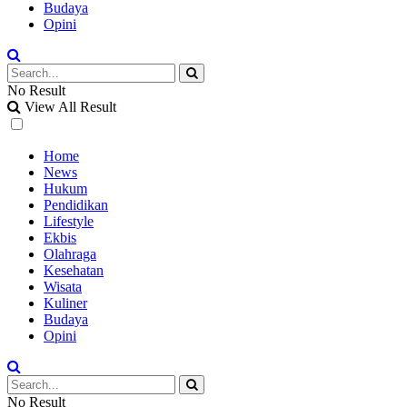
Budaya
Opini
No Result
View All Result
Home
News
Hukum
Pendidikan
Lifestyle
Ekbis
Olahraga
Kesehatan
Wisata
Kuliner
Budaya
Opini
No Result