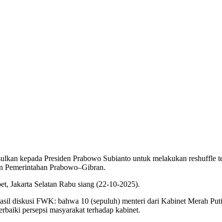
n kepada Presiden Prabowo Subianto untuk melakukan reshuffle terh
hun Pemerintahan Prabowo–Gibran.
t, Jakarta Selatan Rabu siang (22-10-2025).
 diskusi FWK: bahwa 10 (sepuluh) menteri dari Kabinet Merah Putih t
rbaiki persepsi masyarakat terhadap kabinet.