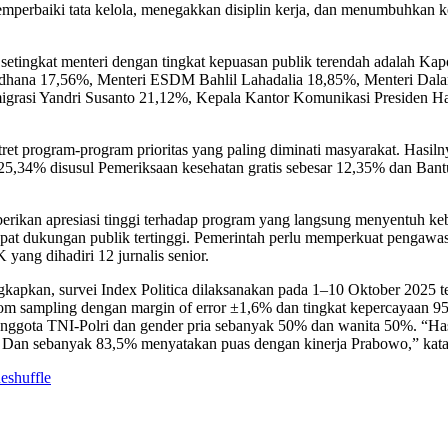
mperbaiki tata kelola, menegakkan disiplin kerja, dan menumbuhkan k
at setingkat menteri dengan tingkat kepuasan publik terendah adalah K
ardhana 17,56%, Menteri ESDM Bahlil Lahadalia 18,85%, Menteri Da
migrasi Yandri Susanto 21,12%, Kepala Kantor Komunikasi Presiden
motret program-program prioritas yang paling diminati masyarakat. H
k 25,34% disusul Pemeriksaan kesehatan gratis sebesar 12,35% dan B
an apresiasi tinggi terhadap program yang langsung menyentuh kebutu
dapat dukungan publik tertinggi. Pemerintah perlu memperkuat penga
yang dihadiri 12 jurnalis senior.
gkapkan, survei Index Politica dilaksanakan pada 1–10 Oktober 2025 
m sampling dengan margin of error ±1,6% dan tingkat kepercayaan 95
n anggota TNI-Polri dan gender pria sebanyak 50% dan wanita 50%. “H
 Dan sebanyak 83,5% menyatakan puas dengan kinerja Prabowo,” kata D
eshuffle