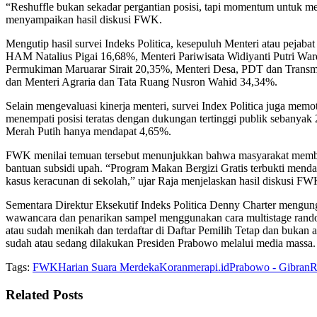
“Reshuffle bukan sekadar pergantian posisi, tapi momentum untuk me
menyampaikan hasil diskusi FWK.
Mengutip hasil survei Indeks Politica, kesepuluh Menteri atau pejab
HAM Natalius Pigai 16,68%, Menteri Pariwisata Widiyanti Putri W
Permukiman Maruarar Sirait 20,35%, Menteri Desa, PDT dan Trans
dan Menteri Agraria dan Tata Ruang Nusron Wahid 34,34%.
Selain mengevaluasi kinerja menteri, survei Index Politica juga me
menempati posisi teratas dengan dukungan tertinggi publik sebanya
Merah Putih hanya mendapat 4,65%.
FWK menilai temuan tersebut menunjukkan bahwa masyarakat memberik
bantuan subsidi upah. “Program Makan Bergizi Gratis terbukti men
kasus keracunan di sekolah,” ujar Raja menjelaskan hasil diskusi FWK 
Sementara Direktur Eksekutif Indeks Politica Denny Charter mengun
wawancara dan penarikan sampel menggunakan cara multistage rando
atau sudah menikah dan terdaftar di Daftar Pemilih Tetap dan buka
sudah atau sedang dilakukan Presiden Prabowo melalui media massa.
Tags:
FWK
Harian Suara Merdeka
Koranmerapi.id
Prabowo - Gibran
R
Related
Posts