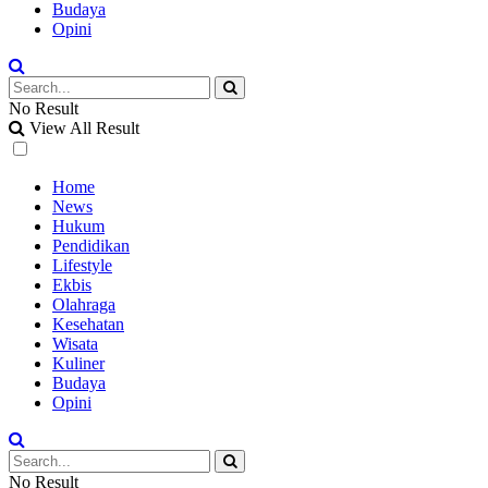
Budaya
Opini
No Result
View All Result
Home
News
Hukum
Pendidikan
Lifestyle
Ekbis
Olahraga
Kesehatan
Wisata
Kuliner
Budaya
Opini
No Result