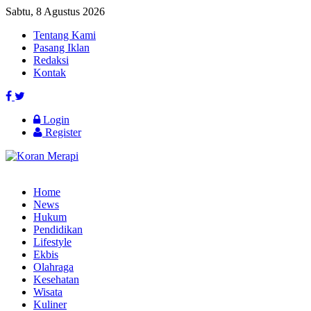
Sabtu, 8 Agustus 2026
Tentang Kami
Pasang Iklan
Redaksi
Kontak
Login
Register
Home
News
Hukum
Pendidikan
Lifestyle
Ekbis
Olahraga
Kesehatan
Wisata
Kuliner