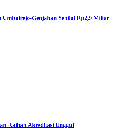
Umbulrejo-Genjahan Senilai Rp2,9 Miliar
an Raihan Akreditasi Unggul