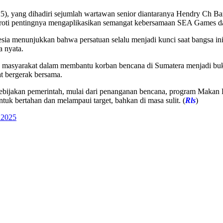
5), yang dihadiri sejumlah wartawan senior diantaranya Hendry Ch Ba
oti pentingnya mengaplikasikan semangat kebersamaan SEA Games da
a menunjukkan bahwa persatuan selalu menjadi kunci saat bangsa ini b
 nyata.
masyarakat dalam membantu korban bencana di Sumatera menjadi bukti
t bergerak bersama.
ebijakan pemerintah, mulai dari penanganan bencana, program Makan Be
tuk bertahan dan melampaui target, bahkan di masa sulit. (
Rls
)
 2025