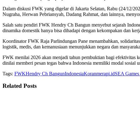
Dalam diskusi FWK yang digelar di Jakarta Selatan, Rabu (24/12/202
Nugraha, Herwan Pebriansyah, Dadang Rahmat, dan lainnya, menyor
Salah satu pendiri FWK Hendry Ch Bangun menyebut sejarah Indonesi
dinamika domestik hanya bisa dihadapi dengan kekompakan dan kerja
Koordinator FWK Raja Parlindungan Pane menambahkan, solidaritas 
logistik, medis, dan kemanusiaan menunjukkan negara dan masyaraka
FWK menilai 2026 akan menjadi tahun pembuktian bagi efektivitas k
dinilai memberi pesan tegas bahwa Indonesia memiliki modal sosial un
Tags:
FWK
Hendry Ch Bangun
Indonesia
Koranmerapi.id
SEA Games
Related
Posts