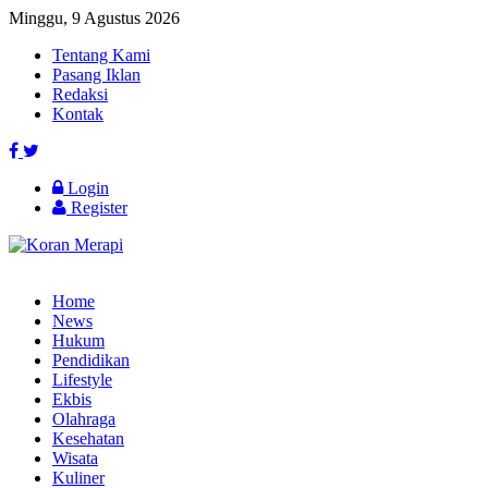
Minggu, 9 Agustus 2026
Tentang Kami
Pasang Iklan
Redaksi
Kontak
Login
Register
Home
News
Hukum
Pendidikan
Lifestyle
Ekbis
Olahraga
Kesehatan
Wisata
Kuliner