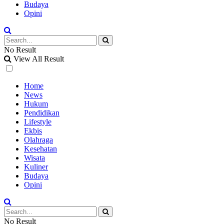
Budaya
Opini
No Result
View All Result
Home
News
Hukum
Pendidikan
Lifestyle
Ekbis
Olahraga
Kesehatan
Wisata
Kuliner
Budaya
Opini
No Result