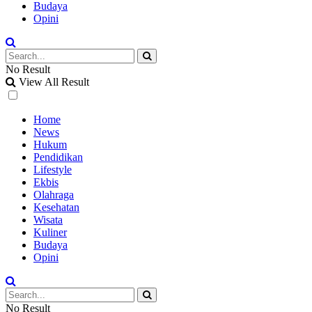
Budaya
Opini
No Result
View All Result
Home
News
Hukum
Pendidikan
Lifestyle
Ekbis
Olahraga
Kesehatan
Wisata
Kuliner
Budaya
Opini
No Result