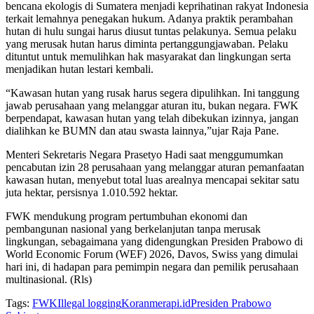
bencana ekologis di Sumatera menjadi keprihatinan rakyat Indonesia
terkait lemahnya penegakan hukum. Adanya praktik perambahan
hutan di hulu sungai harus diusut tuntas pelakunya. Semua pelaku
yang merusak hutan harus diminta pertanggungjawaban. Pelaku
dituntut untuk memulihkan hak masyarakat dan lingkungan serta
menjadikan hutan lestari kembali.
“Kawasan hutan yang rusak harus segera dipulihkan. Ini tanggung
jawab perusahaan yang melanggar aturan itu, bukan negara. FWK
berpendapat, kawasan hutan yang telah dibekukan izinnya, jangan
dialihkan ke BUMN dan atau swasta lainnya,”ujar Raja Pane.
Menteri Sekretaris Negara Prasetyo Hadi saat menggumumkan
pencabutan izin 28 perusahaan yang melanggar aturan pemanfaatan
kawasan hutan, menyebut total luas arealnya mencapai sekitar satu
juta hektar, persisnya 1.010.592 hektar.
FWK mendukung program pertumbuhan ekonomi dan
pembangunan nasional yang berkelanjutan tanpa merusak
lingkungan, sebagaimana yang didengungkan Presiden Prabowo di
World Economic Forum (WEF) 2026, Davos, Swiss yang dimulai
hari ini, di hadapan para pemimpin negara dan pemilik perusahaan
multinasional. (Rls)
Tags:
FWK
Illegal logging
Koranmerapi.id
Presiden Prabowo