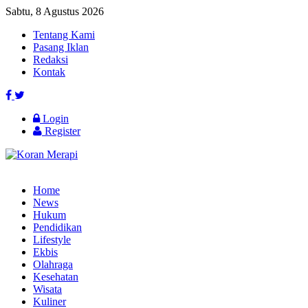
Sabtu, 8 Agustus 2026
Tentang Kami
Pasang Iklan
Redaksi
Kontak
Login
Register
Home
News
Hukum
Pendidikan
Lifestyle
Ekbis
Olahraga
Kesehatan
Wisata
Kuliner