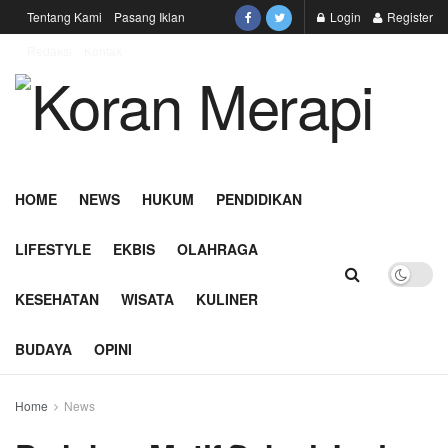
Tentang Kami
Pasang Iklan
Login
Register
Redaksi
Kontak
HOME
NEWS
HUKUM
PENDIDIKAN
LIFESTYLE
EKBIS
OLAHRAGA
KESEHATAN
WISATA
KULINER
BUDAYA
OPINI
Home
News