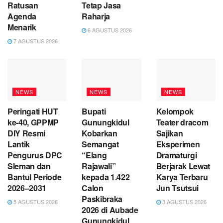
Ratusan
Tetap Jasa
Agenda
Raharja
Menarik
6 AGUSTUS 2026
7 AGUSTUS 2026
NEWS
NEWS
NEWS
Peringati HUT
Bupati
Kelompok
ke-40, GPPMP
Gunungkidul
Teater dracom
DIY Resmi
Kobarkan
Sajikan
Lantik
Semangat
Eksperimen
Pengurus DPC
“Elang
Dramaturgi
Sleman dan
Rajawali”
Berjarak Lewat
Bantul Periode
kepada 1.422
Karya Terbaru
2026–2031
Calon
Jun Tsutsui
Paskibraka
5 AGUSTUS 2026
3 AGUSTUS 2026
2026 di Aubade
Gunungkidul