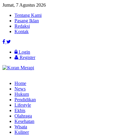
Jumat, 7 Agustus 2026
Tentang Kami
Pasang Iklan
Redaksi
Kontak
Login
Register
Home
News
Hukum
Pendidikan
Lifestyle
Ekbis
Olahraga
Kesehatan
Wisata
Kuliner