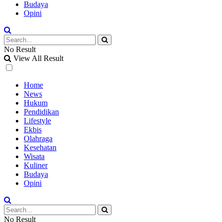
Budaya
Opini
No Result
View All Result
Home
News
Hukum
Pendidikan
Lifestyle
Ekbis
Olahraga
Kesehatan
Wisata
Kuliner
Budaya
Opini
No Result