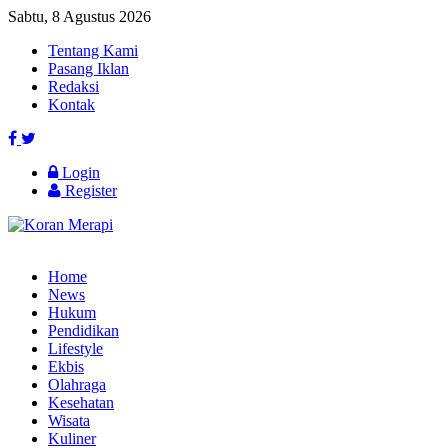
Sabtu, 8 Agustus 2026
Tentang Kami
Pasang Iklan
Redaksi
Kontak
Login
Register
Home
News
Hukum
Pendidikan
Lifestyle
Ekbis
Olahraga
Kesehatan
Wisata
Kuliner