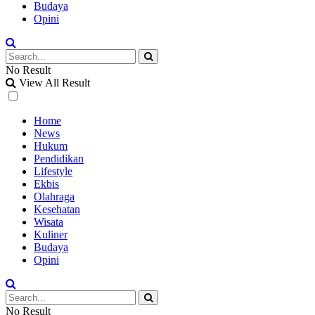
Budaya
Opini
No Result
View All Result
Home
News
Hukum
Pendidikan
Lifestyle
Ekbis
Olahraga
Kesehatan
Wisata
Kuliner
Budaya
Opini
No Result