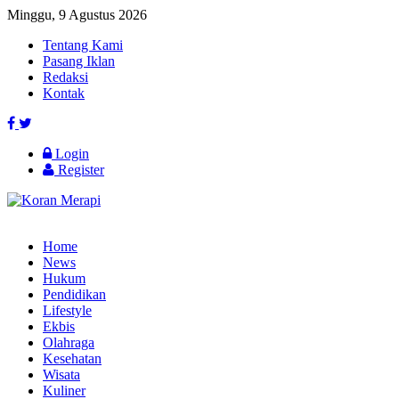
Minggu, 9 Agustus 2026
Tentang Kami
Pasang Iklan
Redaksi
Kontak
Login
Register
Home
News
Hukum
Pendidikan
Lifestyle
Ekbis
Olahraga
Kesehatan
Wisata
Kuliner