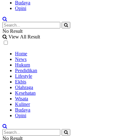
Budaya
Opini
No Result
View All Result
Home
News
Hukum
Pendidikan
Lifestyle
Ekbis
Olahraga
Kesehatan
Wisata
Kuliner
Budaya
Opini
No Result