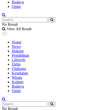
Budaya
Opini
No Result
View All Result
Home
News
Hukum
Pendidikan
Lifestyle
Ekbis
Olahraga
Kesehatan
Wisata
Kuliner
Budaya
Opini
No Result