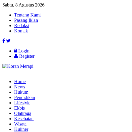
Sabtu, 8 Agustus 2026
Tentang Kami
Pasang Iklan
Redaksi
Kontak
Login
Register
Home
News
Hukum
Pendidikan
Lifestyle
Ekbis
Olahraga
Kesehatan
Wisata
Kuliner