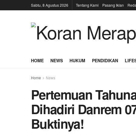
Sabtu, 8 Agustus 2026
Tentang Kami
Pasang Iklan
Reda
HOME
NEWS
HUKUM
PENDIDIKAN
LIFE
Home
News
Pertemuan Tahuna
Dihadiri Danrem 0
Buktinya!