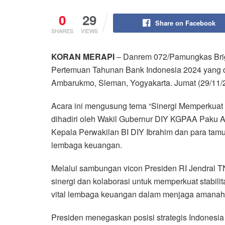
0
29
Share on Facebook
SHARES
VIEWS
KORAN MERAPI
– Danrem 072/Pamungkas Brig
Pertemuan Tahunan Bank Indonesia 2024 yang d
Ambarukmo, Sleman, Yogyakarta. Jumat (29/11/
Acara ini mengusung tema “Sinergi Memperkuat 
dihadiri oleh Wakil Gubernur DIY KGPAA Paku A
Kepala Perwakilan BI DIY Ibrahim dan para tamu
lembaga keuangan.
Melalui sambungan vicon Presiden RI Jendral 
sinergi dan kolaborasi untuk memperkuat stabil
vital lembaga keuangan dalam menjaga amanah 
Presiden menegaskan posisi strategis Indonesi