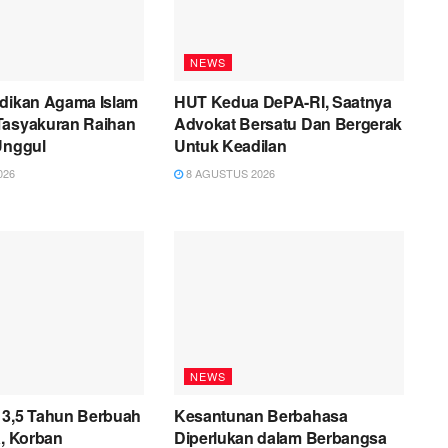
NEWS
idikan Agama Islam
HUT Kedua DePA-RI, Saatnya
Tasyakuran Raihan
Advokat Bersatu Dan Bergerak
Unggul
Untuk Keadilan
026
8 AGUSTUS 2026
NEWS
 3,5 Tahun Berbuah
Kesantunan Berbahasa
a, Korban
Diperlukan dalam Berbangsa