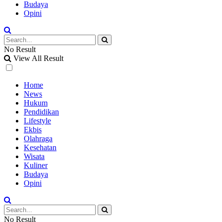
Budaya
Opini
No Result
View All Result
Home
News
Hukum
Pendidikan
Lifestyle
Ekbis
Olahraga
Kesehatan
Wisata
Kuliner
Budaya
Opini
No Result