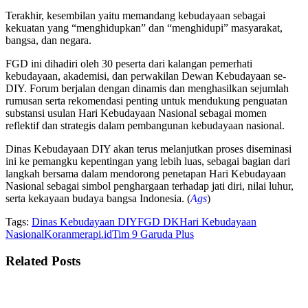
Terakhir, kesembilan yaitu memandang kebudayaan sebagai
kekuatan yang “menghidupkan” dan “menghidupi” masyarakat,
bangsa, dan negara.
FGD ini dihadiri oleh 30 peserta dari kalangan pemerhati
kebudayaan, akademisi, dan perwakilan Dewan Kebudayaan se-
DIY. Forum berjalan dengan dinamis dan menghasilkan sejumlah
rumusan serta rekomendasi penting untuk mendukung penguatan
substansi usulan Hari Kebudayaan Nasional sebagai momen
reflektif dan strategis dalam pembangunan kebudayaan nasional.
Dinas Kebudayaan DIY akan terus melanjutkan proses diseminasi
ini ke pemangku kepentingan yang lebih luas, sebagai bagian dari
langkah bersama dalam mendorong penetapan Hari Kebudayaan
Nasional sebagai simbol penghargaan terhadap jati diri, nilai luhur,
serta kekayaan budaya bangsa Indonesia. (
Ags
)
Tags:
Dinas Kebudayaan DIY
FGD DK
Hari Kebudayaan
Nasional
Koranmerapi.id
Tim 9 Garuda Plus
Related
Posts