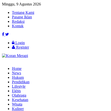
Minggu, 9 Agustus 2026
Tentang Kami
Pasang Iklan
Redaksi
Kontak
Login
Register
Home
News
Hukum
Pendidikan
Lifestyle
Ekbis
Olahraga
Kesehatan
Wisata
Kuliner