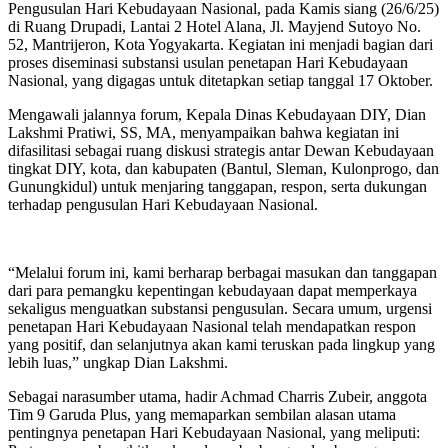
Pengusulan Hari Kebudayaan Nasional, pada Kamis siang (26/6/25)
di Ruang Drupadi, Lantai 2 Hotel Alana, Jl. Mayjend Sutoyo No.
52, Mantrijeron, Kota Yogyakarta. Kegiatan ini menjadi bagian dari
proses diseminasi substansi usulan penetapan Hari Kebudayaan
Nasional, yang digagas untuk ditetapkan setiap tanggal 17 Oktober.
Mengawali jalannya forum, Kepala Dinas Kebudayaan DIY, Dian
Lakshmi Pratiwi, SS, MA, menyampaikan bahwa kegiatan ini
difasilitasi sebagai ruang diskusi strategis antar Dewan Kebudayaan
tingkat DIY, kota, dan kabupaten (Bantul, Sleman, Kulonprogo, dan
Gunungkidul) untuk menjaring tanggapan, respon, serta dukungan
terhadap pengusulan Hari Kebudayaan Nasional.
“Melalui forum ini, kami berharap berbagai masukan dan tanggapan
dari para pemangku kepentingan kebudayaan dapat memperkaya
sekaligus menguatkan substansi pengusulan. Secara umum, urgensi
penetapan Hari Kebudayaan Nasional telah mendapatkan respon
yang positif, dan selanjutnya akan kami teruskan pada lingkup yang
lebih luas,” ungkap Dian Lakshmi.
Sebagai narasumber utama, hadir Achmad Charris Zubeir, anggota
Tim 9 Garuda Plus, yang memaparkan sembilan alasan utama
pentingnya penetapan Hari Kebudayaan Nasional, yang meliputi: