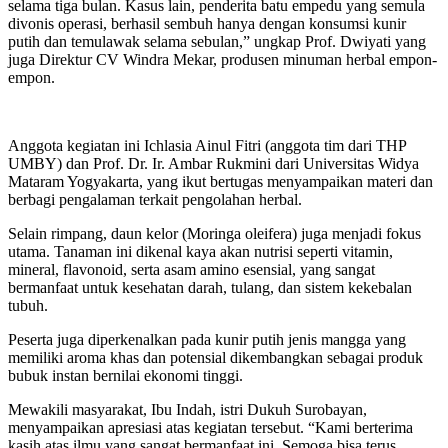
selama tiga bulan. Kasus lain, penderita batu empedu yang semula
divonis operasi, berhasil sembuh hanya dengan konsumsi kunir
putih dan temulawak selama sebulan,” ungkap Prof. Dwiyati yang
juga Direktur CV Windra Mekar, produsen minuman herbal empon-
empon.
Anggota kegiatan ini Ichlasia Ainul Fitri (anggota tim dari THP
UMBY) dan Prof. Dr. Ir. Ambar Rukmini dari Universitas Widya
Mataram Yogyakarta, yang ikut bertugas menyampaikan materi dan
berbagi pengalaman terkait pengolahan herbal.
Selain rimpang, daun kelor (Moringa oleifera) juga menjadi fokus
utama. Tanaman ini dikenal kaya akan nutrisi seperti vitamin,
mineral, flavonoid, serta asam amino esensial, yang sangat
bermanfaat untuk kesehatan darah, tulang, dan sistem kekebalan
tubuh.
Peserta juga diperkenalkan pada kunir putih jenis mangga yang
memiliki aroma khas dan potensial dikembangkan sebagai produk
bubuk instan bernilai ekonomi tinggi.
Mewakili masyarakat, Ibu Indah, istri Dukuh Surobayan,
menyampaikan apresiasi atas kegiatan tersebut. “Kami berterima
kasih atas ilmu yang sangat bermanfaat ini. Semoga bisa terus