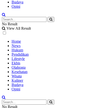
Budaya
Opini
No Result
View All Result
Home
News
Hukum
Pendidikan
Lifestyle
Ekbis
Olahraga
Kesehatan
Wisata
Kuliner
Budaya
Opini
No Result