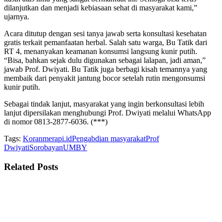
dilanjutkan dan menjadi kebiasaan sehat di masyarakat kami,”
ujarnya.
Acara ditutup dengan sesi tanya jawab serta konsultasi kesehatan
gratis terkait pemanfaatan herbal. Salah satu warga, Bu Tatik dari
RT 4, menanyakan keamanan konsumsi langsung kunir putih.
“Bisa, bahkan sejak dulu digunakan sebagai lalapan, jadi aman,”
jawab Prof. Dwiyati. Bu Tatik juga berbagi kisah temannya yang
membaik dari penyakit jantung bocor setelah rutin mengonsumsi
kunir putih.
Sebagai tindak lanjut, masyarakat yang ingin berkonsultasi lebih
lanjut dipersilakan menghubungi Prof. Dwiyati melalui WhatsApp
di nomor 0813-2877-6036. (***)
Tags:
Koranmerapi.id
Pengabdian masyarakat
Prof
Dwiyati
Sorobayan
UMBY
Related
Posts