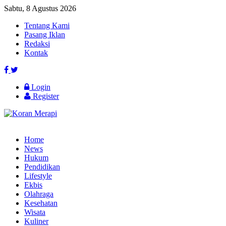
Sabtu, 8 Agustus 2026
Tentang Kami
Pasang Iklan
Redaksi
Kontak
Login
Register
Home
News
Hukum
Pendidikan
Lifestyle
Ekbis
Olahraga
Kesehatan
Wisata
Kuliner