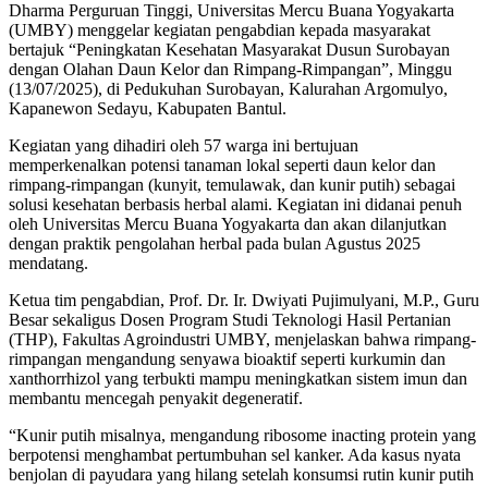
Dharma Perguruan Tinggi, Universitas Mercu Buana Yogyakarta
(UMBY) menggelar kegiatan pengabdian kepada masyarakat
bertajuk “Peningkatan Kesehatan Masyarakat Dusun Surobayan
dengan Olahan Daun Kelor dan Rimpang-Rimpangan”, Minggu
(13/07/2025), di Pedukuhan Surobayan, Kalurahan Argomulyo,
Kapanewon Sedayu, Kabupaten Bantul.
Kegiatan yang dihadiri oleh 57 warga ini bertujuan
memperkenalkan potensi tanaman lokal seperti daun kelor dan
rimpang-rimpangan (kunyit, temulawak, dan kunir putih) sebagai
solusi kesehatan berbasis herbal alami. Kegiatan ini didanai penuh
oleh Universitas Mercu Buana Yogyakarta dan akan dilanjutkan
dengan praktik pengolahan herbal pada bulan Agustus 2025
mendatang.
Ketua tim pengabdian, Prof. Dr. Ir. Dwiyati Pujimulyani, M.P., Guru
Besar sekaligus Dosen Program Studi Teknologi Hasil Pertanian
(THP), Fakultas Agroindustri UMBY, menjelaskan bahwa rimpang-
rimpangan mengandung senyawa bioaktif seperti kurkumin dan
xanthorrhizol yang terbukti mampu meningkatkan sistem imun dan
membantu mencegah penyakit degeneratif.
“Kunir putih misalnya, mengandung ribosome inacting protein yang
berpotensi menghambat pertumbuhan sel kanker. Ada kasus nyata
benjolan di payudara yang hilang setelah konsumsi rutin kunir putih