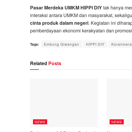
Pasar Merdeka UMKM HIPPI DIY
tak hanya menj
interaksi antara UMKM dan masyarakat, sekalig
cinta produk dalam negeri
. Kegiatan ini dihar
pemberdayaan ekonomi kerakyatan dan promosi bu
Tags:
Embung Giwangan
HIPPI DIY
Koranmerap
Related
Posts
NEWS
NEWS