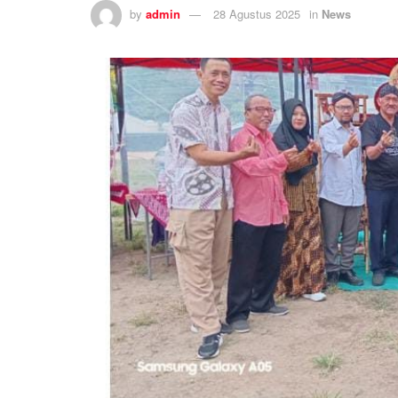
by
admin
28 Agustus 2025
in
News