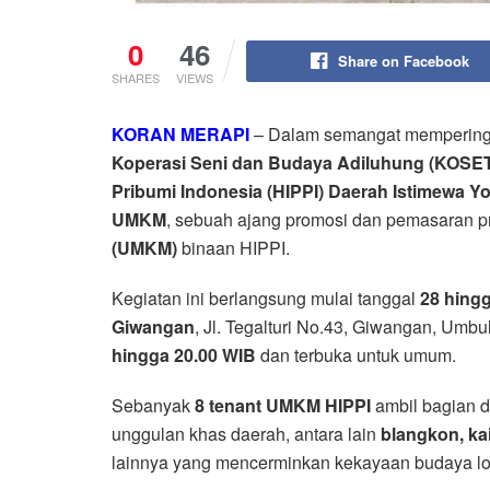
0
46
Share on Facebook
SHARES
VIEWS
KORAN MERAPI
– Dalam semangat memperinga
Koperasi Seni dan Budaya Adiluhung (KOSE
Pribumi Indonesia (HIPPI) Daerah Istimewa Yo
UMKM
, sebuah ajang promosi dan pemasaran p
(UMKM)
binaan HIPPI.
Kegiatan ini berlangsung mulai tanggal
28 hing
Giwangan
, Jl. Tegalturi No.43, Giwangan, Umbu
hingga 20.00 WIB
dan terbuka untuk umum.
Sebanyak
8 tenant UMKM HIPPI
ambil bagian 
unggulan khas daerah, antara lain
blangkon, ka
lainnya yang mencerminkan kekayaan budaya lo