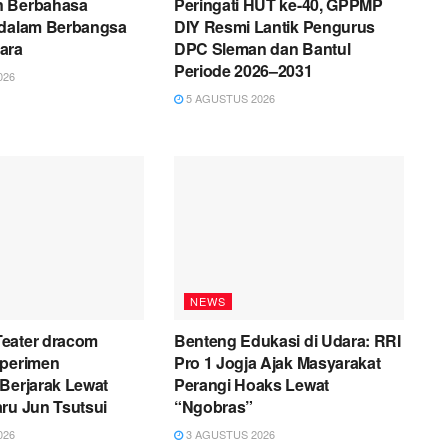
n Berbahasa
Peringati HUT ke-40, GPPMP
 dalam Berbangsa
DIY Resmi Lantik Pengurus
ara
DPC Sleman dan Bantul
Periode 2026–2031
026
5 AGUSTUS 2026
NEWS
eater dracom
Benteng Edukasi di Udara: RRI
sperimen
Pro 1 Jogja Ajak Masyarakat
Berjarak Lewat
Perangi Hoaks Lewat
ru Jun Tsutsui
“Ngobras”
026
3 AGUSTUS 2026