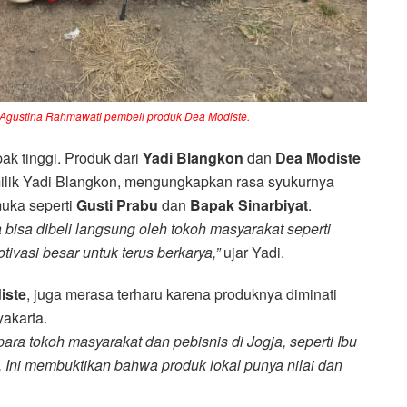
 Agustina Rahmawati pembeli produk Dea Modiste.
k tinggi. Produk dari
Yadi Blangkon
dan
Dea Modiste
milik Yadi Blangkon, mengungkapkan rasa syukurnya
muka seperti
Gusti Prabu
dan
Bapak Sinarbiyat
.
bisa dibeli langsung oleh tokoh masyarakat seperti
tivasi besar untuk terus berkarya,”
ujar Yadi.
iste
, juga merasa terharu karena produknya diminati
yakarta.
ara tokoh masyarakat dan pebisnis di Jogja, seperti Ibu
 Ini membuktikan bahwa produk lokal punya nilai dan