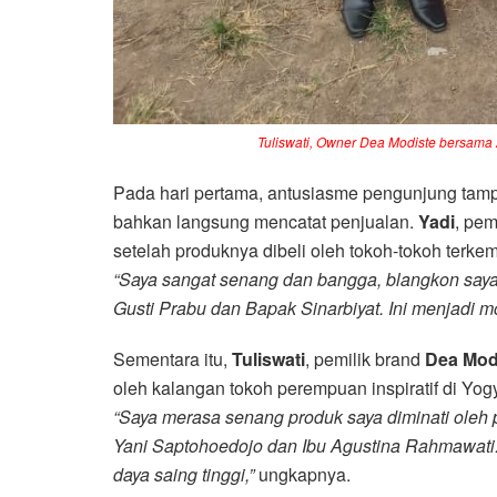
Tuliswati, Owner Dea Modiste bersama
Pada hari pertama, antusiasme pengunjung tampa
bahkan langsung mencatat penjualan.
Yadi
, pe
setelah produknya dibeli oleh tokoh-tokoh terke
“Saya sangat senang dan bangga, blangkon saya 
Gusti Prabu dan Bapak Sinarbiyat. Ini menjadi mo
Sementara itu,
Tuliswati
, pemilik brand
Dea Mod
oleh kalangan tokoh perempuan inspiratif di Yog
“Saya merasa senang produk saya diminati oleh p
Yani Saptohoedojo dan Ibu Agustina Rahmawati.
daya saing tinggi,”
ungkapnya.