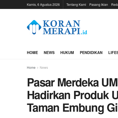
Kamis, 6 Agustus 2026
Tentang Kami
Pasang Iklan
Reda
HOME
NEWS
HUKUM
PENDIDIKAN
LIFE
Home
News
Pasar Merdeka UM
Hadirkan Produk U
Taman Embung G