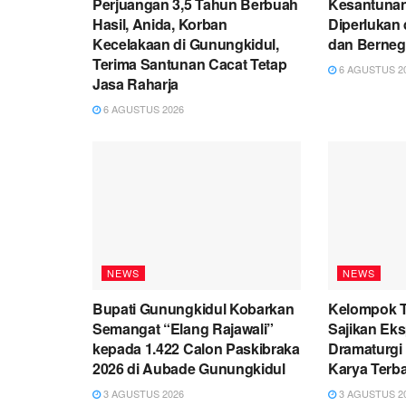
Perjuangan 3,5 Tahun Berbuah
Kesantuna
Hasil, Anida, Korban
Diperlukan
Kecelakaan di Gunungkidul,
dan Berneg
Terima Santunan Cacat Tetap
6 AGUSTUS 2
Jasa Raharja
6 AGUSTUS 2026
NEWS
NEWS
Bupati Gunungkidul Kobarkan
Kelompok T
Semangat “Elang Rajawali”
Sajikan Ek
kepada 1.422 Calon Paskibraka
Dramaturgi 
2026 di Aubade Gunungkidul
Karya Terba
3 AGUSTUS 2026
3 AGUSTUS 2