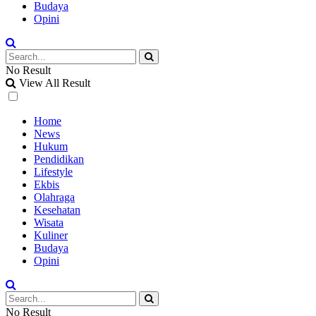
Budaya
Opini
No Result
View All Result
Home
News
Hukum
Pendidikan
Lifestyle
Ekbis
Olahraga
Kesehatan
Wisata
Kuliner
Budaya
Opini
No Result