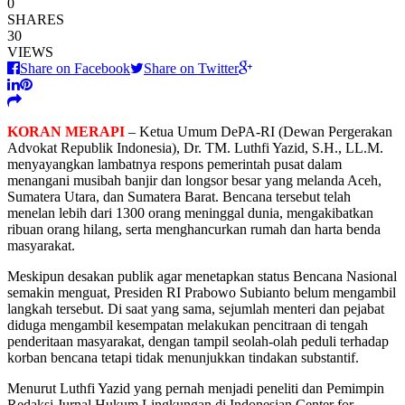
0
SHARES
30
VIEWS
Share on Facebook
Share on Twitter
KORAN MERAPI
– Ketua Umum DePA-RI (Dewan Pergerakan
Advokat Republik Indonesia), Dr. TM. Luthfi Yazid, S.H., LL.M.
menyayangkan lambatnya respons pemerintah pusat dalam
menangani musibah banjir dan longsor besar yang melanda Aceh,
Sumatera Utara, dan Sumatera Barat. Bencana tersebut telah
menelan lebih dari 1300 orang meninggal dunia, mengakibatkan
ribuan orang hilang, serta menghancurkan rumah dan harta benda
masyarakat.
Meskipun desakan publik agar menetapkan status Bencana Nasional
semakin menguat, Presiden RI Prabowo Subianto belum mengambil
langkah tersebut. Di saat yang sama, sejumlah menteri dan pejabat
diduga mengambil kesempatan melakukan pencitraan di tengah
penderitaan masyarakat, dengan tampil seolah-olah peduli terhadap
korban bencana tetapi tidak menunjukkan tindakan substantif.
Menurut Luthfi Yazid yang pernah menjadi peneliti dan Pemimpin
Redaksi Jurnal Hukum Lingkungan di Indonesian Center for