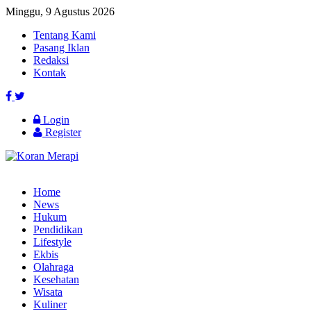
Minggu, 9 Agustus 2026
Tentang Kami
Pasang Iklan
Redaksi
Kontak
Login
Register
Home
News
Hukum
Pendidikan
Lifestyle
Ekbis
Olahraga
Kesehatan
Wisata
Kuliner