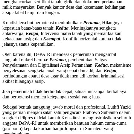
menghancurkan sertifikat tanah, girik, dan dokumen pertanahan
milik masyarakat. Banyak kantor desa dan kecamatan kehilangan
arsip akibat banjir dan longsor.
Kondisi tersebut berpotensi menimbulkan:
Pertama
, Hilangnya
kepastian batas-batas tanah;
Kedua
, Meningkatnya sengketa
antarwarga;
Ketiga
, Intervensi mafia tanah yang memanfaatkan
kekacauan arsip; dan
Keempat
, Konflik horizontal karena tidak
jelasnya status kepemilikan.
Oleh karena itu, DePA-RI mendesak pemerintah mengambil
langkah konkret berupa:
Pertama
, pembentukan Satgas
Penyelamatan dan Digitalisasi Arsip Pertanahan.
Kedua
, mekanisme
penyelesaian sengketa tanah yang cepat dan adil, dan
Ketiga
,
perlindungan aparat desa agar tidak menjadi korban kriminalisasi
akibat hilangnya arsip.
Jika pemerintah tidak bertindak cepat, situasi ini sangat berbahaya
dan berpotensi memicu ketegangan sosial yang luas.
Sebagai bentuk tanggung jawab moral dan profesional, Luthfi Yazid
yang pernah menjadi salah satu pengacara Prabowo Subianto dalam
sengketa Pilpres di Mahkamah Konstitusi, menginstruksikan seluruh
anggota DePA-RI untuk memberikan bantuan hukum cuma-cuma
(pro bono) kepada korban banjir-longsor di Sumatera yang
membutuhkan.