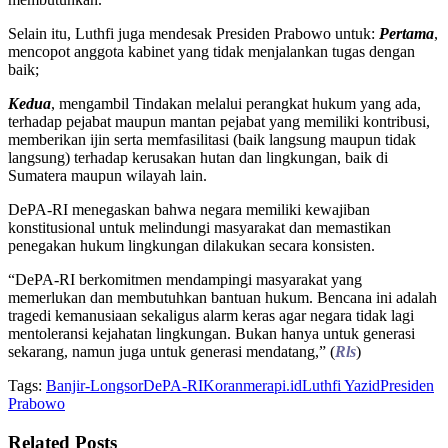
Selain itu, Luthfi juga mendesak Presiden Prabowo untuk:
Pertama
,
mencopot anggota kabinet yang tidak menjalankan tugas dengan
baik;
Kedua
, mengambil Tindakan melalui perangkat hukum yang ada,
terhadap pejabat maupun mantan pejabat yang memiliki kontribusi,
memberikan ijin serta memfasilitasi (baik langsung maupun tidak
langsung) terhadap kerusakan hutan dan lingkungan, baik di
Sumatera maupun wilayah lain.
DePA-RI menegaskan bahwa negara memiliki kewajiban
konstitusional untuk melindungi masyarakat dan memastikan
penegakan hukum lingkungan dilakukan secara konsisten.
“DePA-RI berkomitmen mendampingi masyarakat yang
memerlukan dan membutuhkan bantuan hukum. Bencana ini adalah
tragedi kemanusiaan sekaligus alarm keras agar negara tidak lagi
mentoleransi kejahatan lingkungan. Bukan hanya untuk generasi
sekarang, namun juga untuk generasi mendatang,” (
Rls
)
Tags:
Banjir-Longsor
DePA-RI
Koranmerapi.id
Luthfi Yazid
Presiden
Prabowo
Related
Posts