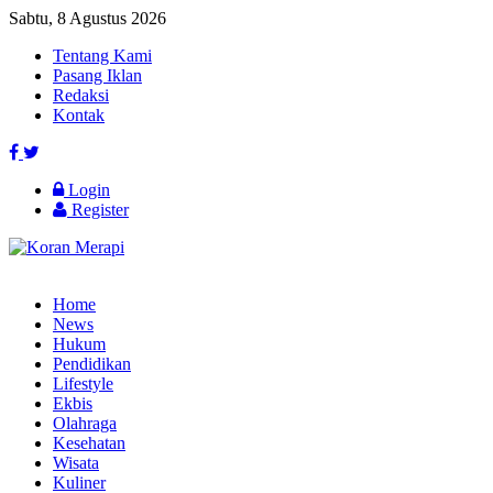
Sabtu, 8 Agustus 2026
Tentang Kami
Pasang Iklan
Redaksi
Kontak
Login
Register
Home
News
Hukum
Pendidikan
Lifestyle
Ekbis
Olahraga
Kesehatan
Wisata
Kuliner