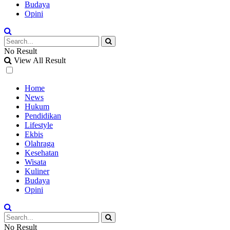
Budaya
Opini
No Result
View All Result
Home
News
Hukum
Pendidikan
Lifestyle
Ekbis
Olahraga
Kesehatan
Wisata
Kuliner
Budaya
Opini
No Result