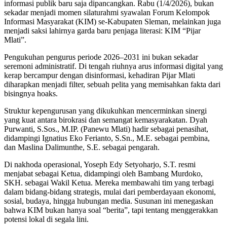
informasi publik baru saja dipancangkan. Rabu (1/4/2026), bukan
sekadar menjadi momen silaturahmi syawalan Forum Kelompok
Informasi Masyarakat (KIM) se-Kabupaten Sleman, melainkan juga
menjadi saksi lahirnya garda baru penjaga literasi: KIM “Pijar
Mlati”.
Pengukuhan pengurus periode 2026–2031 ini bukan sekadar
seremoni administratif. Di tengah riuhnya arus informasi digital yang
kerap bercampur dengan disinformasi, kehadiran Pijar Mlati
diharapkan menjadi filter, sebuah pelita yang memisahkan fakta dari
bisingnya hoaks.
Struktur kepengurusan yang dikukuhkan mencerminkan sinergi
yang kuat antara birokrasi dan semangat kemasyarakatan. Dyah
Purwanti, S.Sos., M.IP. (Panewu Mlati) hadir sebagai penasihat,
didampingi Ignatius Eko Ferianto, S.Sn., M.E. sebagai pembina,
dan Maslina Dalimunthe, S.E. sebagai pengarah.
Di nakhoda operasional, Yoseph Edy Setyoharjo, S.T. resmi
menjabat sebagai Ketua, didampingi oleh Bambang Murdoko,
SKH. sebagai Wakil Ketua. Mereka membawahi tim yang terbagi
dalam bidang-bidang strategis, mulai dari pemberdayaan ekonomi,
sosial, budaya, hingga hubungan media. Susunan ini menegaskan
bahwa KIM bukan hanya soal “berita”, tapi tentang menggerakkan
potensi lokal di segala lini.