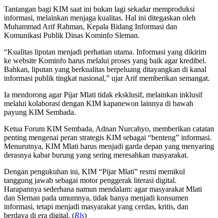
Tantangan bagi KIM saat ini bukan lagi sekadar memproduksi
informasi, melainkan menjaga kualitas. Hal ini ditegaskan oleh
Muhammad Arif Rahman, Kepala Bidang Informasi dan
Komunikasi Publik Dinas Kominfo Sleman.
“Kualitas liputan menjadi perhatian utama. Informasi yang dikirim
ke website Kominfo harus melalui proses yang baik agar kredibel.
Bahkan, liputan yang berkualitas berpeluang ditayangkan di kanal
informasi publik tingkat nasional,” ujar Arif memberikan semangat.
Ia mendorong agar Pijar Mlati tidak eksklusif, melainkan inklusif
melalui kolaborasi dengan KIM kapanewon lainnya di bawah
payung KIM Sembada.
Ketua Forum KIM Sembada, Adnan Nurcahyo, memberikan catatan
penting mengenai peran strategis KIM sebagai “benteng” informasi.
Menurutnya, KIM Mlati harus menjadi garda depan yang menyaring
derasnya kabar burung yang sering meresahkan masyarakat.
Dengan pengukuhan ini, KIM “Pijar Mlati” resmi memikul
tanggung jawab sebagai motor penggerak literasi digital.
Harapannya sederhana namun mendalam: agar masyarakat Mlati
dan Sleman pada umumnya, tidak hanya menjadi konsumen
informasi, tetapi menjadi masyarakat yang cerdas, kritis, dan
berdaya di era digital. (
Rls
)