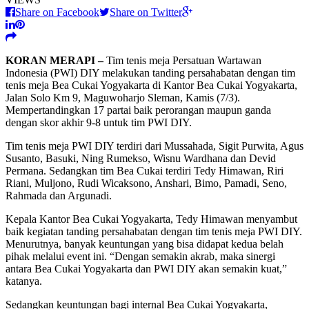
Share on Facebook
Share on Twitter
KORAN MERAPI –
Tim tenis meja Persatuan Wartawan
Indonesia (PWI) DIY melakukan tanding persahabatan dengan tim
tenis meja Bea Cukai Yogyakarta di Kantor Bea Cukai Yogyakarta,
Jalan Solo Km 9, Maguwoharjo Sleman, Kamis (7/3).
Mempertandingkan 17 partai baik perorangan maupun ganda
dengan skor akhir 9-8 untuk tim PWI DIY.
Tim tenis meja PWI DIY terdiri dari Mussahada, Sigit Purwita, Agus
Susanto, Basuki, Ning Rumekso, Wisnu Wardhana dan Devid
Permana. Sedangkan tim Bea Cukai terdiri Tedy Himawan, Riri
Riani, Muljono, Rudi Wicaksono, Anshari, Bimo, Pamadi, Seno,
Rahmada dan Argunadi.
Kepala Kantor Bea Cukai Yogyakarta, Tedy Himawan menyambut
baik kegiatan tanding persahabatan dengan tim tenis meja PWI DIY.
Menurutnya, banyak keuntungan yang bisa didapat kedua belah
pihak melalui event ini. “Dengan semakin akrab, maka sinergi
antara Bea Cukai Yogyakarta dan PWI DIY akan semakin kuat,”
katanya.
Sedangkan keuntungan bagi internal Bea Cukai Yogyakarta,