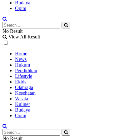
Budaya
Opini
No Result
View All Result
Home
News
Hukum
Pendidikan
Lifestyle
Ekbis
Olahraga
Kesehatan
Wisata
Kuliner
Budaya
Opini
No Result