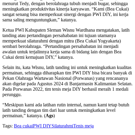
menurut Tedy, dengan berolahraga tubuh menjadi bugar, sehingga
meningkatkan produktivitas kinerja karyawan. “Kami (Bea Cukai)
sangat senang bisa memperkuat sinergi dengan PWI DIY, ini kerja
sama saling menguntungkan,” katanya.
Ketua PWI Kabupaten Sleman Wisnu Wardhana mengatakan, latih
tanding atau pertandingan persahabatan ini tujuan utamanya
memperkuat silaturahmi dengan mitra (Bea Cukai Yogyakarta)
sembari berolahraga. “Pertandingan persahabatan ini menjadi
awalan untuk terjalinnya kerja sama di bidang lain dengan Bea
Cukai demi kemajuan DIY,” katanya.
Selain itu, kata Wisnu, latih tanding ini untuk meningkatkan kualitas
permainan, sehingga diharapkan tim PWI DIY bisa bicara banyak di
Pekan Olahraga Wartawan Nasional (Porwanas) yang rencananya
akan digelar pada Agustus 2024 di Banjarmasin Kalimantan Selatan.
Pada Porwanas 2022, tim tenis meja DIY berhasil meraih 1 medali
perunggu.
“Meskipun kami ada latihan rutin internal, namun kami tetap butuh
latih tanding dengan tim dari luar untuk meningkatkan level
permainan,” katanya. (
Ags
)
Tags:
Bea cukai
PWI DIY
Silaturahmi
Tenis meja