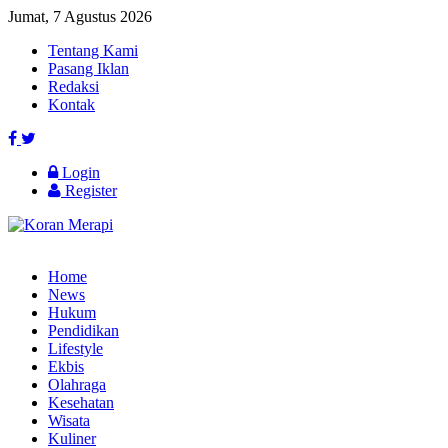
Jumat, 7 Agustus 2026
Tentang Kami
Pasang Iklan
Redaksi
Kontak
Login
Register
Home
News
Hukum
Pendidikan
Lifestyle
Ekbis
Olahraga
Kesehatan
Wisata
Kuliner