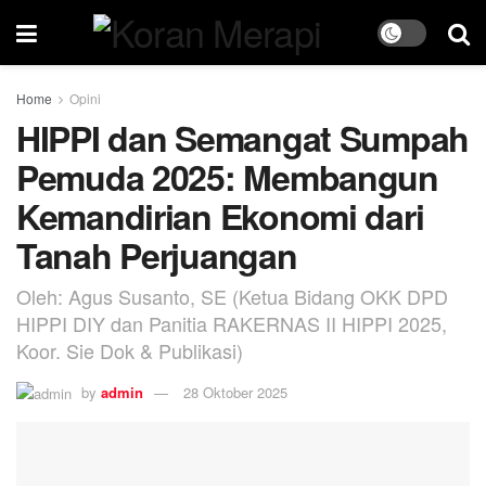
Home
Opini
HIPPI dan Semangat Sumpah
Pemuda 2025: Membangun
Kemandirian Ekonomi dari
Tanah Perjuangan
Oleh: Agus Susanto, SE (Ketua Bidang OKK DPD
HIPPI DIY dan Panitia RAKERNAS II HIPPI 2025,
Koor. Sie Dok & Publikasi)
by
admin
28 Oktober 2025