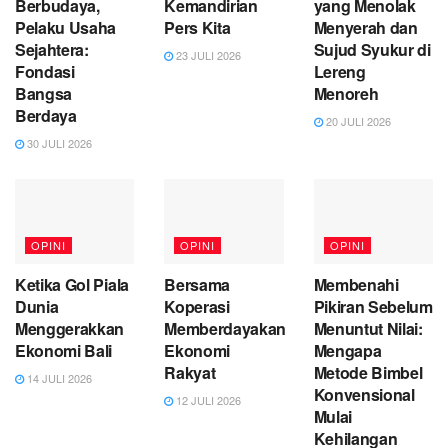
Berbudaya,
Kemandirian
yang Menolak
Pelaku Usaha
Pers Kita
Menyerah dan
Sejahtera:
Sujud Syukur di
23 JULI 2026
Fondasi
Lereng
Bangsa
Menoreh
Berdaya
20 JULI 2026
30 JULI 2026
OPINI
OPINI
OPINI
Ketika Gol Piala
Bersama
Membenahi
Dunia
Koperasi
Pikiran Sebelum
Menggerakkan
Memberdayakan
Menuntut Nilai:
Ekonomi Bali
Ekonomi
Mengapa
Rakyat
Metode Bimbel
14 JULI 2026
Konvensional
12 JULI 2026
Mulai
Kehilangan