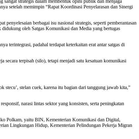
ang sangat strategis dalam membentuk opini publik dan menjaga
nnya setelah memimpin “Rapat Koordinasi Penyelarasan dan Sinergi
penyelesaian berbagai isu nasional strategis, seperti pemberantasan
desk didukung oleh Satgas Komunikasi dan Media yang bertugas
terintegrasi, padahal terdapat keterkaitan erat antar satgas di
secara terpisah (silo), tetapi menjadi satu kesatuan komunikasi
 stecu’, stelan cuek, karena itu bagian dari tanggung jawab kita,”
onsif, narasi lintas sektor yang konsisten, serta peningkatan
nko Polkam, yaitu BIN, Kementerian Komunikasi dan Digital,
rian Lingkungan Hidup, Kementerian Pelindungan Pekerja Migran