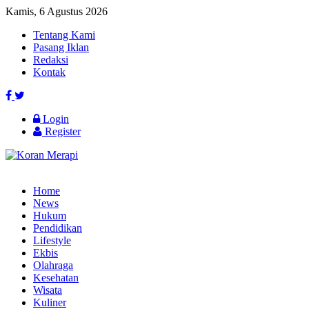
Kamis, 6 Agustus 2026
Tentang Kami
Pasang Iklan
Redaksi
Kontak
Login
Register
Home
News
Hukum
Pendidikan
Lifestyle
Ekbis
Olahraga
Kesehatan
Wisata
Kuliner