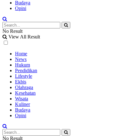
Budaya
Opini
No Result
View All Result
Home
News
Hukum
Pendidikan
Lifestyle
Ekbis
Olahraga
Kesehatan
Wisata
Kuliner
Budaya
Opini
No Result