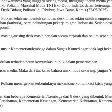
se of awareness yang tinggi di bidang media, mengingat peran media y
emenko Polkam, Marsekal Muda TNI Eko Dono Indarto, dalam keteranga
 Desk Bidang Polkam” di Cibubur, Jawa Barat, Kamis (22/05/2025).
Polkam telah membentuk sembilan desk lintas sektor untuk mempercepat 
lahan (karhutla), serta pelindungan pekerja migran Indonesia. Setiap 
ponsif.
sing-masing desk masih berjalan secara terpisah dan belum sepenuhnya 
unsur Kementerian/lembaga dalam Satgas Komed agar tidak lagi bekerja 
edulian terhadap peran komunikasi publik dalam pemerintahan.
nsan media. Maka dari itu, kalau bahasa anak muda sekarang, jangan ‘sok
olkam menargetkan terbentuknya mekanisme komunikasi krisis yang resp
lkam dan beberapa Kementerian/Lembaga dari 9 desk yang dibentuk Me
 Pertahanan, Kementerian Keuangan, Kementerian Kehutanan, Kemente
s
)