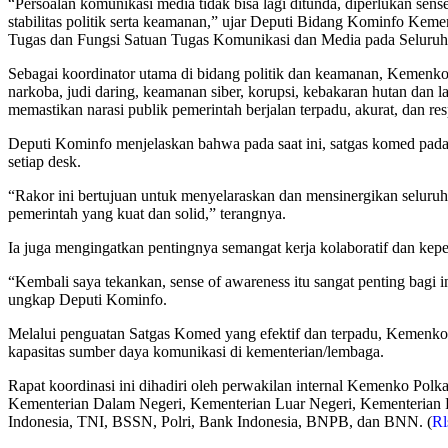
“Persoalan komunikasi media tidak bisa lagi ditunda, diperlukan sen
stabilitas politik serta keamanan,” ujar Deputi Bidang Kominfo K
Tugas dan Fungsi Satuan Tugas Komunikasi dan Media pada Seluruh
Sebagai koordinator utama di bidang politik dan keamanan, Kemenko 
narkoba, judi daring, keamanan siber, korupsi, kebakaran hutan dan 
memastikan narasi publik pemerintah berjalan terpadu, akurat, dan res
Deputi Kominfo menjelaskan bahwa pada saat ini, satgas komed pada ma
setiap desk.
“Rakor ini bertujuan untuk menyelaraskan dan mensinergikan seluruh 
pemerintah yang kuat dan solid,” terangnya.
Ia juga mengingatkan pentingnya semangat kerja kolaboratif dan kep
“Kembali saya tekankan, sense of awareness itu sangat penting bagi i
ungkap Deputi Kominfo.
Melalui penguatan Satgas Komed yang efektif dan terpadu, Kemenko P
kapasitas sumber daya komunikasi di kementerian/lembaga.
Rapat koordinasi ini dihadiri oleh perwakilan internal Kemenko Po
Kementerian Dalam Negeri, Kementerian Luar Negeri, Kementerian
Indonesia, TNI, BSSN, Polri, Bank Indonesia, BNPB, dan BNN. (
Rl