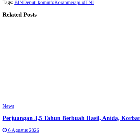
Tags:
BIN
Deputi kominfo
Koranmerapi.id
TNI
Related
Posts
News
Perjuangan 3,5 Tahun Berbuah Hasil, Anida, Korba
6 Agustus 2026