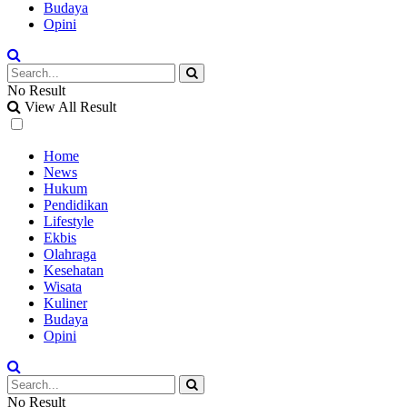
Budaya
Opini
No Result
View All Result
Home
News
Hukum
Pendidikan
Lifestyle
Ekbis
Olahraga
Kesehatan
Wisata
Kuliner
Budaya
Opini
No Result