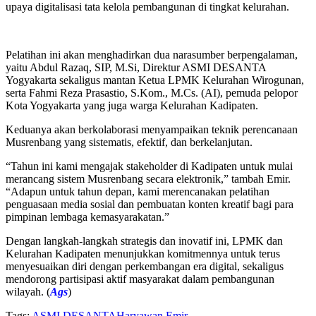
upaya digitalisasi tata kelola pembangunan di tingkat kelurahan.
Pelatihan ini akan menghadirkan dua narasumber berpengalaman,
yaitu Abdul Razaq, SIP, M.Si, Direktur ASMI DESANTA
Yogyakarta sekaligus mantan Ketua LPMK Kelurahan Wirogunan,
serta Fahmi Reza Prasastio, S.Kom., M.Cs. (AI), pemuda pelopor
Kota Yogyakarta yang juga warga Kelurahan Kadipaten.
Keduanya akan berkolaborasi menyampaikan teknik perencanaan
Musrenbang yang sistematis, efektif, dan berkelanjutan.
“Tahun ini kami mengajak stakeholder di Kadipaten untuk mulai
merancang sistem Musrenbang secara elektronik,” tambah Emir.
“Adapun untuk tahun depan, kami merencanakan pelatihan
penguasaan media sosial dan pembuatan konten kreatif bagi para
pimpinan lembaga kemasyarakatan.”
Dengan langkah-langkah strategis dan inovatif ini, LPMK dan
Kelurahan Kadipaten menunjukkan komitmennya untuk terus
menyesuaikan diri dengan perkembangan era digital, sekaligus
mendorong partisipasi aktif masyarakat dalam pembangunan
wilayah. (
Ags
)
Tags:
ASMI DESANTA
Haryawan Emir