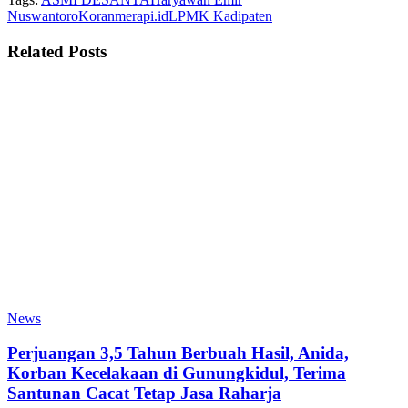
Nuswantoro
Koranmerapi.id
LPMK Kadipaten
Related
Posts
News
Perjuangan 3,5 Tahun Berbuah Hasil, Anida,
Korban Kecelakaan di Gunungkidul, Terima
Santunan Cacat Tetap Jasa Raharja