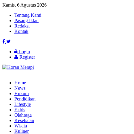
Kamis, 6 Agustus 2026
Tentang Kami
Pasang Iklan
Redaksi
Kontak
Login
Register
Home
News
Hukum
Pendidikan
Lifestyle
Ekbis
Olahraga
Kesehatan
Wisata
Kuliner