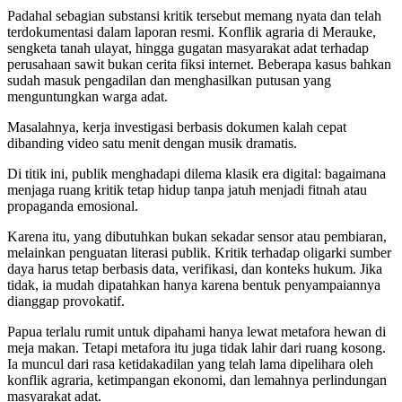
Padahal sebagian substansi kritik tersebut memang nyata dan telah
terdokumentasi dalam laporan resmi. Konflik agraria di Merauke,
sengketa tanah ulayat, hingga gugatan masyarakat adat terhadap
perusahaan sawit bukan cerita fiksi internet. Beberapa kasus bahkan
sudah masuk pengadilan dan menghasilkan putusan yang
menguntungkan warga adat.
Masalahnya, kerja investigasi berbasis dokumen kalah cepat
dibanding video satu menit dengan musik dramatis.
Di titik ini, publik menghadapi dilema klasik era digital: bagaimana
menjaga ruang kritik tetap hidup tanpa jatuh menjadi fitnah atau
propaganda emosional.
Karena itu, yang dibutuhkan bukan sekadar sensor atau pembiaran,
melainkan penguatan literasi publik. Kritik terhadap oligarki sumber
daya harus tetap berbasis data, verifikasi, dan konteks hukum. Jika
tidak, ia mudah dipatahkan hanya karena bentuk penyampaiannya
dianggap provokatif.
Papua terlalu rumit untuk dipahami hanya lewat metafora hewan di
meja makan. Tetapi metafora itu juga tidak lahir dari ruang kosong.
Ia muncul dari rasa ketidakadilan yang telah lama dipelihara oleh
konflik agraria, ketimpangan ekonomi, dan lemahnya perlindungan
masyarakat adat.