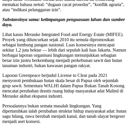
memakai bahasa netral: “dugaan cacat prosedur”, “konflik agraria”,
atau “indikasi pelanggaran izin”.
Substansinya sama: ketimpangan penguasaan lahan dan sumber
daya.
Lihat kasus Merauke Integrated Food and Energy Estate (MIFEE).
Proyek yang diluncurkan sejak 2010 itu semula dipromosikan
sebagai lumbung pangan nasional. Luas konsesinya mencapai
sekitar 1,2 juta hektar — lebih dari sepuluh kali luas Jakarta. Namun
berbagai laporan organisasi lingkungan menunjukkan sebagian
besar izin justru berkembang menjadi perkebunan sawit dan hutan
tanaman industri, bukan kawasan pangan rakyat.
Laporan Greenpeace berjudul License to Clear pada 2021
menyoroti pembukaan hutan skala besar di Papua oleh sejumlah
grup sawit. Sementara WALHI dalam Papua Bukan Tanah Kosong
mencatat perubahan drastis ruang hidup masyarakat adat Malind di
Merauke akibat ekspansi industri.
Persoalannya bukan semata masalah lingkungan. Yang
dipertaruhkan ialah perubahan struktur hidup masyarakat adat: hutan
sagu hilang, rawa berubah menjadi kanal, dan tanah ulayat bergeser
menjadi aset konsesi.