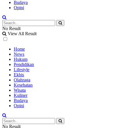
Budaya
Opini
No Result
View All Result
Home
News
Hukum
Pendidikan
Lifestyle
Ekbis
Olahraga
Kesehatan
Wisata
Kuliner
Budaya
Opini
No Result