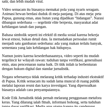
satir, dan lebih mudah viral.
Video semacam itu biasanya memakai pola yang nyaris seragam.
Animasi hewan berdasi duduk di meja panjang. Di atas meja: peta
Papua, gunung emas, atau hutan yang dijadikan “hidangan”. Narasi
dibangun sederhana — segelintir elite berpesta, masyarakat adat
kehilangan tanah dan pangan.
Bahasa simbolik seperti ini efektif di media sosial karena bekerja
lewat emosi, bukan detail data. Ia memadatkan persoalan rumit
menjadi satu gambaran sederhana: ada yang makan terlalu banyak,
sementara yang lain kehilangan hak hidupnya.
Namun justru karena kesederhanaannya, video seperti itu mudah
tergelincir ke wilayah rawan: tuduhan tanpa verifikasi, generalisasi
etnis, atau pencemaran nama baik. Di titik inilah ia berbenturan
dengan hukum digital dan standar jurnalistik.
Negara sebenarnya tidak melarang kritik terhadap industri ekstraktif
di Papua. Kritik semacam itu sudah lama muncul di ruang publik
melalui laporan resmi dan karya investigasi. Yang dipersoalkan
biasanya adalah cara penyampaiannya.
Kode Etik Jurnalistik tidak pernah melarang penggunaan metafora
keras. Yang dilarang ialah fitnah, informasi bohong, serta tuduhan
tanpa dasar verifikasi. Media arus utama karena itu cenderung