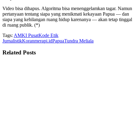
Video bisa dihapus. Algoritma bisa menenggelamkan tagar. Namun
pertanyaan tentang siapa yang menikmati kekayaan Papua — dan
siapa yang kehilangan ruang hidup karenanya — akan tetap tinggal
di ruang publik. (*)
Tags:
AMKI Pusat
Kode Etik
Jurnalistik
Koranmerapi.id
Papua
Tundra Meliala
Related
Posts