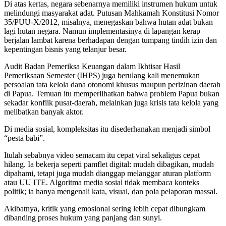
Di atas kertas, negara sebenarnya memiliki instrumen hukum untuk
melindungi masyarakat adat. Putusan Mahkamah Konstitusi Nomor
35/PUU-X/2012, misalnya, menegaskan bahwa hutan adat bukan
lagi hutan negara. Namun implementasinya di lapangan kerap
berjalan lambat karena berhadapan dengan tumpang tindih izin dan
kepentingan bisnis yang telanjur besar.
Audit Badan Pemeriksa Keuangan dalam Ikhtisar Hasil
Pemeriksaan Semester (IHPS) juga berulang kali menemukan
persoalan tata kelola dana otonomi khusus maupun perizinan daerah
di Papua. Temuan itu memperlihatkan bahwa problem Papua bukan
sekadar konflik pusat-daerah, melainkan juga krisis tata kelola yang
melibatkan banyak aktor.
Di media sosial, kompleksitas itu disederhanakan menjadi simbol
“pesta babi”.
Itulah sebabnya video semacam itu cepat viral sekaligus cepat
hilang. Ia bekerja seperti pamflet digital: mudah dibagikan, mudah
dipahami, tetapi juga mudah dianggap melanggar aturan platform
atau UU ITE. Algoritma media sosial tidak membaca konteks
politik; ia hanya mengenali kata, visual, dan pola pelaporan massal.
Akibatnya, kritik yang emosional sering lebih cepat dibungkam
dibanding proses hukum yang panjang dan sunyi.