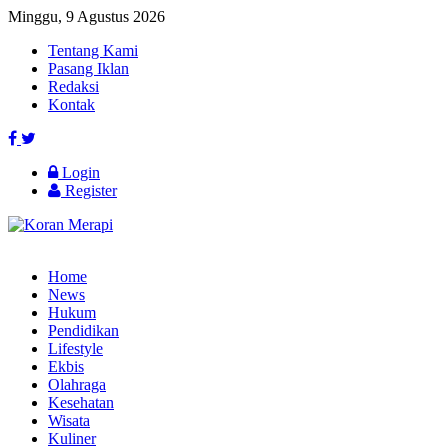
Minggu, 9 Agustus 2026
Tentang Kami
Pasang Iklan
Redaksi
Kontak
Login
Register
Home
News
Hukum
Pendidikan
Lifestyle
Ekbis
Olahraga
Kesehatan
Wisata
Kuliner