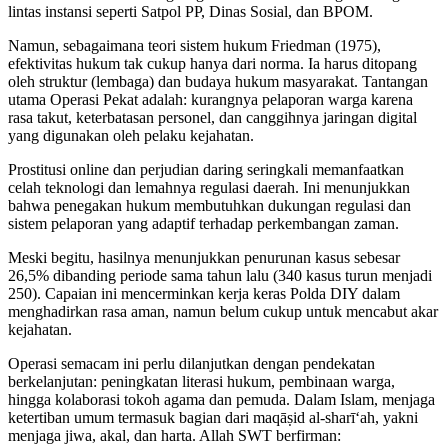
lintas instansi seperti Satpol PP, Dinas Sosial, dan BPOM.
Namun, sebagaimana teori sistem hukum Friedman (1975),
efektivitas hukum tak cukup hanya dari norma. Ia harus ditopang
oleh struktur (lembaga) dan budaya hukum masyarakat. Tantangan
utama Operasi Pekat adalah: kurangnya pelaporan warga karena
rasa takut, keterbatasan personel, dan canggihnya jaringan digital
yang digunakan oleh pelaku kejahatan.
Prostitusi online dan perjudian daring seringkali memanfaatkan
celah teknologi dan lemahnya regulasi daerah. Ini menunjukkan
bahwa penegakan hukum membutuhkan dukungan regulasi dan
sistem pelaporan yang adaptif terhadap perkembangan zaman.
Meski begitu, hasilnya menunjukkan penurunan kasus sebesar
26,5% dibanding periode sama tahun lalu (340 kasus turun menjadi
250). Capaian ini mencerminkan kerja keras Polda DIY dalam
menghadirkan rasa aman, namun belum cukup untuk mencabut akar
kejahatan.
Operasi semacam ini perlu dilanjutkan dengan pendekatan
berkelanjutan: peningkatan literasi hukum, pembinaan warga,
hingga kolaborasi tokoh agama dan pemuda. Dalam Islam, menjaga
ketertiban umum termasuk bagian dari maqāṣid al-sharī‘ah, yakni
menjaga jiwa, akal, dan harta. Allah SWT berfirman: