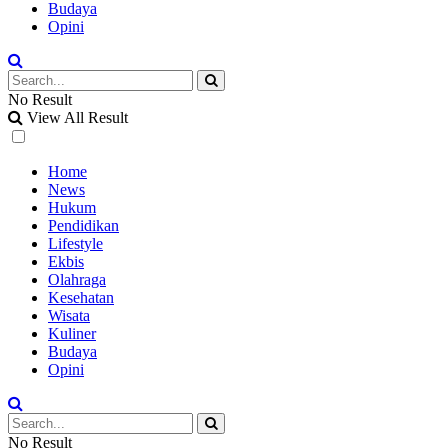
Budaya
Opini
No Result
View All Result
Home
News
Hukum
Pendidikan
Lifestyle
Ekbis
Olahraga
Kesehatan
Wisata
Kuliner
Budaya
Opini
No Result