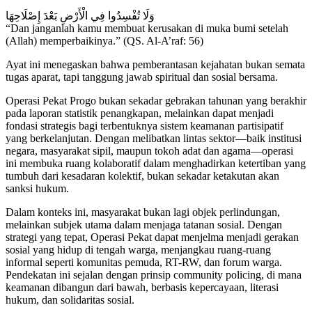
وَلَا تُفْسِدُوا فِي الْأَرْضِ بَعْدَ إِصْلَاحِهَا
“Dan janganlah kamu membuat kerusakan di muka bumi setelah
(Allah) memperbaikinya.” (QS. Al-A’raf: 56)
Ayat ini menegaskan bahwa pemberantasan kejahatan bukan semata
tugas aparat, tapi tanggung jawab spiritual dan sosial bersama.
Operasi Pekat Progo bukan sekadar gebrakan tahunan yang berakhir
pada laporan statistik penangkapan, melainkan dapat menjadi
fondasi strategis bagi terbentuknya sistem keamanan partisipatif
yang berkelanjutan. Dengan melibatkan lintas sektor—baik institusi
negara, masyarakat sipil, maupun tokoh adat dan agama—operasi
ini membuka ruang kolaboratif dalam menghadirkan ketertiban yang
tumbuh dari kesadaran kolektif, bukan sekadar ketakutan akan
sanksi hukum.
Dalam konteks ini, masyarakat bukan lagi objek perlindungan,
melainkan subjek utama dalam menjaga tatanan sosial. Dengan
strategi yang tepat, Operasi Pekat dapat menjelma menjadi gerakan
sosial yang hidup di tengah warga, menjangkau ruang-ruang
informal seperti komunitas pemuda, RT-RW, dan forum warga.
Pendekatan ini sejalan dengan prinsip community policing, di mana
keamanan dibangun dari bawah, berbasis kepercayaan, literasi
hukum, dan solidaritas sosial.