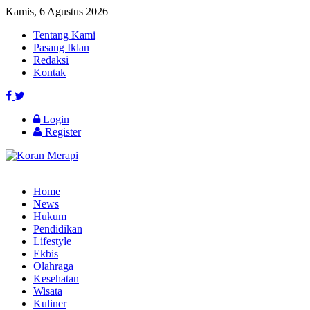
Kamis, 6 Agustus 2026
Tentang Kami
Pasang Iklan
Redaksi
Kontak
Login
Register
Home
News
Hukum
Pendidikan
Lifestyle
Ekbis
Olahraga
Kesehatan
Wisata
Kuliner