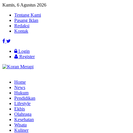
Kamis, 6 Agustus 2026
Tentang Kami
Pasang Iklan
Redaksi
Kontak
Login
Register
Home
News
Hukum
Pendidikan
Lifestyle
Ekbis
Olahraga
Kesehatan
Wisata
Kuliner