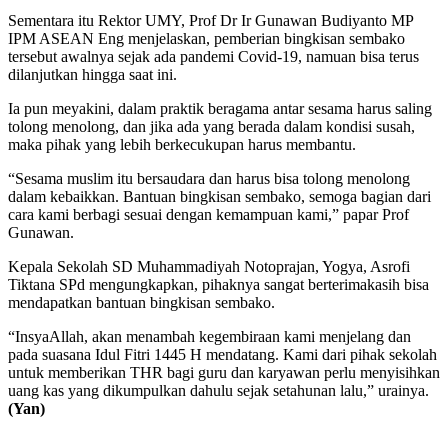
Sementara itu Rektor UMY, Prof Dr Ir Gunawan Budiyanto MP
IPM ASEAN Eng menjelaskan, pemberian bingkisan sembako
tersebut awalnya sejak ada pandemi Covid-19, namuan bisa terus
dilanjutkan hingga saat ini.
Ia pun meyakini, dalam praktik beragama antar sesama harus saling
tolong menolong, dan jika ada yang berada dalam kondisi susah,
maka pihak yang lebih berkecukupan harus membantu.
“Sesama muslim itu bersaudara dan harus bisa tolong menolong
dalam kebaikkan. Bantuan bingkisan sembako, semoga bagian dari
cara kami berbagi sesuai dengan kemampuan kami,” papar Prof
Gunawan.
Kepala Sekolah SD Muhammadiyah Notoprajan, Yogya, Asrofi
Tiktana SPd mengungkapkan, pihaknya sangat berterimakasih bisa
mendapatkan bantuan bingkisan sembako.
“InsyaAllah, akan menambah kegembiraan kami menjelang dan
pada suasana Idul Fitri 1445 H mendatang. Kami dari pihak sekolah
untuk memberikan THR bagi guru dan karyawan perlu menyisihkan
uang kas yang dikumpulkan dahulu sejak setahunan lalu,” urainya.
(Yan)