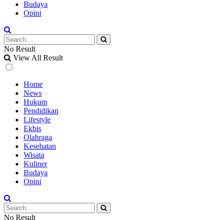
Budaya
Opini
No Result
View All Result
Home
News
Hukum
Pendidikan
Lifestyle
Ekbis
Olahraga
Kesehatan
Wisata
Kuliner
Budaya
Opini
No Result