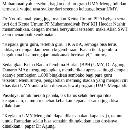
Muhammadiyah tersebut, bagian dari program UMY Mengabdi dan
termasuk wujud rasa syukur dari segenap keluarga besar UMY.
Dr Noordjannah yang juga mantan Ketua Umum PP Aisyiyah serta
istri dari Ketua Umum PP Muhammadiyah Prof KH Haedar Nashir
menambahkan, dengan merasa bersyukur tersebut, maka Allah SWT
akan menambah kenikmatan.
“Kepada guru-guru, terlebih guru TK ABA, semoga bisa terus
ikhlas, semangat dan penuh kegembiraan. Kalau tidak gembira
bagaimana bisa mengajari anak-anak bernyanyi,” tuturnya.
Sedangkan Ketua Badan Pembina Harian (BPH) UMY, Dr Agung
Danarto MAg mengungkapkan, memberikan apresiasi tinggi dengan
adanya pembagian 1.800 bingkisan sembako bagi para guru
tersebut. Menurutnya, pengabdian memang ibadah yang menjadi ciri
khas dari UMY antara lain dikemas lewat program UMY Mengabdi.
Pasalnya, untuk meraih pahala, tak harus selalu berupa ritual
keagamaan, namun menebar kebaikan kepada sesama juga bisa
dilakukan.
“Kegiatan UMY Mengabdi dapat dilaksanakan kapan saja, namun
untuk Ramadan selalu bisa semakin ditingkatkan atau dosisnya
dinaikkan,” papar Dr Agung.